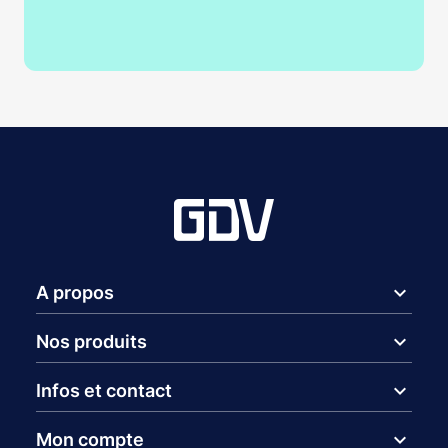
expand_more
A propos
expand_more
Nos produits
expand_more
Infos et contact
expand_more
Mon compte