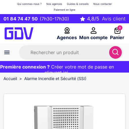
Qui sommes-nous ?
Nos agences
Guides & conseils
Nous contacter
Paiement en ligne
01 84 74 47 50
(7h30-17h30)
0
Agences
Mon compte
Panier
remière connexion ?
Première commande ?
EXCLU WEB :
Créer votre mot de passe en
20€ OFFERT sur votre panier
et livraison 24/48h gratuite avec le code
cliquant ici
BIENVENUE
Accueil
Alarme Incendie et Sécurité (SSI)