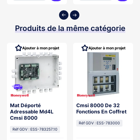
ter au panier
Ajouter au panier
Ajouter
Produits de la même catégorie
Ajouter à mon projet
Ajouter à mon projet
Mat Déporté
Cmsi 8000 De 32
Adressable Md4L
Fonctions En Coffret
Cmsi 8000
Réf GDV : ESS-783000
Réf GDV : ESS-783257.10