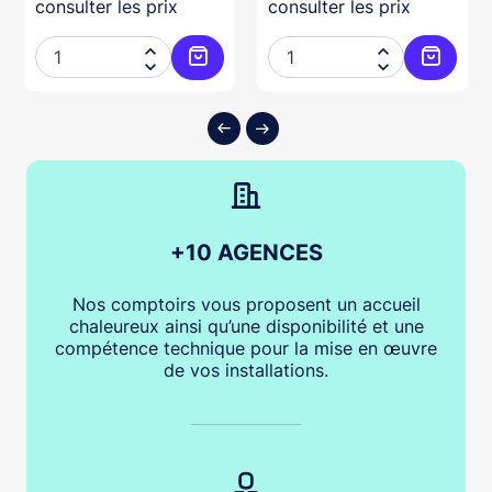
consulter les prix
consulter les prix




ter au panier
Ajouter au panier
Ajouter
+10 AGENCES
Nos comptoirs vous proposent un accueil
chaleureux ainsi qu’une disponibilité et une
compétence technique pour la mise en œuvre
de vos installations.