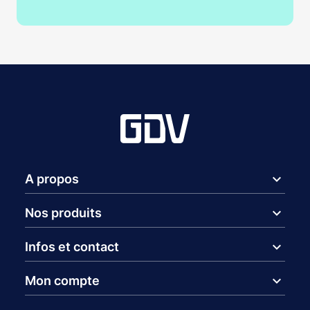
expand_more
A propos
expand_more
Nos produits
expand_more
Infos et contact
expand_more
Mon compte