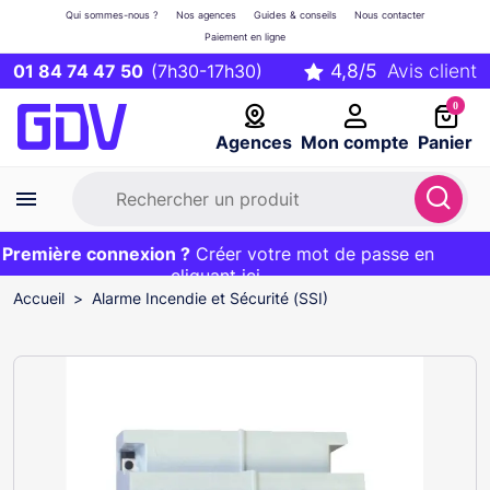
Qui sommes-nous ?
Nos agences
Guides & conseils
Nous contacter
Paiement en ligne
01 84 74 47 50
(7h30-17h30)
0
Agences
Mon compte
Panier
remière connexion ?
Première commande ?
EXCLU WEB :
Créer votre mot de passe en
20€ OFFERT sur votre panier
et livraison 24/48h gratuite avec le code
cliquant ici
BIENVENUE
Accueil
Alarme Incendie et Sécurité (SSI)