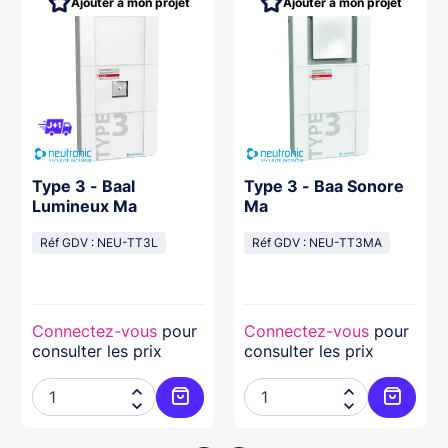
Ajouter à mon projet
Ajouter à mon projet
Type 3 - Baal
Type 3 - Baa Sonore
Lumineux Ma
Ma
Réf GDV : NEU-TT3L
Réf GDV : NEU-TT3MA
Connectez-vous
pour
Connectez-vous
pour
consulter les prix
consulter les prix




ter au panier
Ajouter au panier
Ajouter