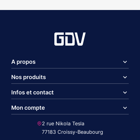
expand_more
A propos
expand_more
Nos produits
expand_more
Infos et contact
expand_more
Mon compte
2 rue Nikola Tesla
77183 Croissy-Beaubourg