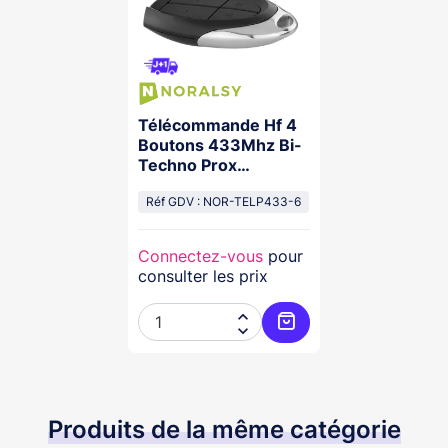
Télécommande Hf 4
Boutons 433Mhz Bi-
Techno Prox
13,56Mhz Code Site
Uid
Réf GDV : NOR-TELP433-6
Connectez-vous
pour
consulter les prix


Ajouter au panier
Produits de la même catégorie