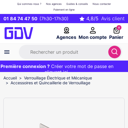
Qui sommes-nous ?
Nos agences
Guides & conseils
Nous contacter
Paiement en ligne
01 84 74 47 50
(7h30-17h30)
0
Agences
Mon compte
Panier
remière connexion ?
Première commande ?
EXCLU WEB :
Créer votre mot de passe en
20€ OFFERT sur votre panier
et livraison 24/48h gratuite avec le code
cliquant ici
BIENVENUE
Accueil
Verrouillage Électrique et Mécanique
Accessoires et Quincaillerie de Verrouillage