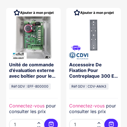
Ajouter à mon projet
Ajouter à mon projet
Unité de commande
Accessoire De
d'évaluation externe
Fixation Pour
avec boîtier pour les
Contreplaque 300 Et
séries s et mFlipLock
400 Kg
(e-)drive/ (e-)access
Réf GDV : EFF-800000
Réf GDV : CDV-AMA3
Connectez-vous
pour
Connectez-vous
pour
consulter les prix
consulter les prix



