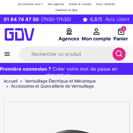
Qui sommes-nous ?
Nos agences
Guides & conseils
Nous contacter
Paiement en ligne
01 84 74 47 50
(7h30-17h30)
0
Agences
Mon compte
Panier
remière connexion ?
Première commande ?
EXCLU WEB :
Créer votre mot de passe en
20€ OFFERT sur votre panier
et livraison 24/48h gratuite avec le code
cliquant ici
BIENVENUE
Accueil
Verrouillage Électrique et Mécanique
Accessoires et Quincaillerie de Verrouillage