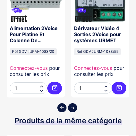
Alimentation 2Voice
Dérivateur Vidéo 4
Pour Platine Et
Sorties 2Voice pour
Colonne De
systèmes URMET
Moniteurs, Fixation
Rail Din 10M
Réf GDV : URM-1083/20
Réf GDV : URM-1083/55
Connectez-vous
pour
Connectez-vous
pour
consulter les prix
consulter les prix




ter au panier
Ajouter au panier
Ajouter
Produits de la même catégorie