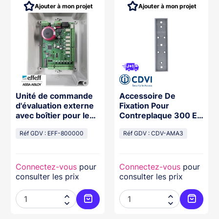
Ajouter à mon projet
Ajouter à mon projet
Unité de commande
Accessoire De
d'évaluation externe
Fixation Pour
avec boîtier pour les
Contreplaque 300 Et
séries s et mFlipLock
400 Kg
(e-)drive/ (e-)access
Réf GDV : EFF-800000
Réf GDV : CDV-AMA3
Connectez-vous
pour
Connectez-vous
pour
consulter les prix
consulter les prix




ter au panier
Ajouter au panier
Ajouter