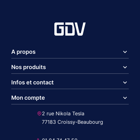
expand_more
A propos
expand_more
Nos produits
expand_more
Infos et contact
expand_more
Mon compte
2 rue Nikola Tesla
77183 Croissy-Beaubourg