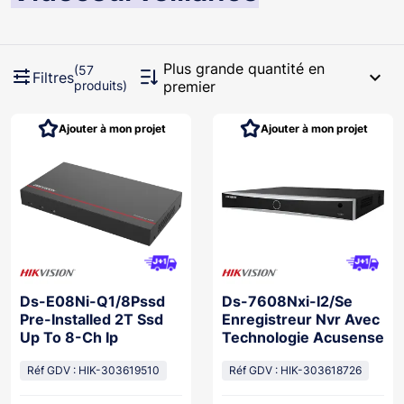
Plus grande quantité en
(57
expand_more
Filtres
produits)
premier
Ajouter à mon projet
Ajouter à mon projet
Ds-E08Ni-Q1/8Pssd
Ds-7608Nxi-I2/Se
Pre-Installed 2T Ssd
Enregistreur Nvr Avec
Up To 8-Ch Ip
Technologie Acusense
Réf GDV : HIK-303619510
Réf GDV : HIK-303618726