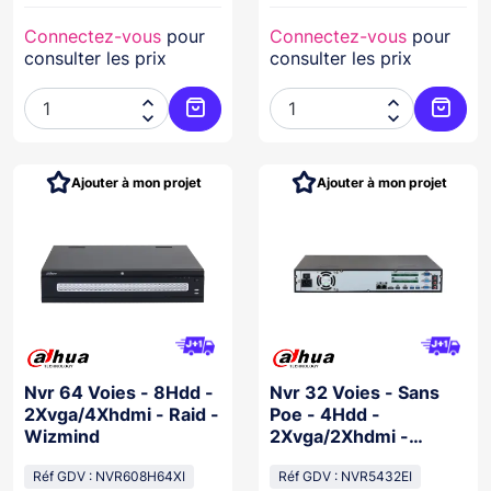
Connectez-vous
pour
Connectez-vous
pour
consulter les prix
consulter les prix




Ajouter au panier
Ajoute
Ajouter à mon projet
Ajouter à mon projet
Nvr 64 Voies - 8Hdd -
Nvr 32 Voies - Sans
2Xvga/4Xhdmi - Raid -
Poe - 4Hdd -
Wizmind
2Xvga/2Xhdmi -
Wizsense/Acupick
Réf GDV : NVR608H64XI
Réf GDV : NVR5432EI