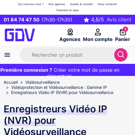
Qui sommes-nous ?
Nos agences
Guides & conseils
Nous contacter
Paiement en ligne
01 84 74 47 50
(7h30-17h30)
0
Agences
Mon compte
Panier
remière connexion ?
Première commande ?
EXCLU WEB :
Créer votre mot de passe en
20€ OFFERT sur votre panier
et livraison 24/48h gratuite avec le code
cliquant ici
BIENVENUE
Accueil
Vidéosurveillance
Vidéoprotection et Vidéosurveillance : Gamme IP
Enregistreurs Vidéo IP (NVR) pour Vidéosurveillance
Enregistreurs Vidéo IP
(NVR) pour
Vidéosurveillance