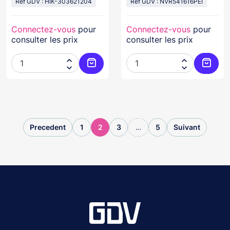
Réf GDV : HIK-303621204
Réf GDV : NVR541616PEI
Connectez-vous
pour
Connectez-vous
pour
consulter les prix
consulter les prix




Ajouter au panier
Ajoute
Precedent
1
2
3
…
5
Suivant