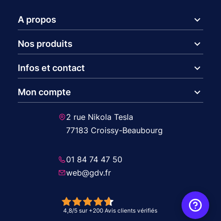
expand_more
A propos
expand_more
Nos produits
expand_more
Infos et contact
expand_more
Mon compte
2 rue Nikola Tesla
77183 Croissy-Beaubourg
01 84 74 47 50
web@gdv.fr