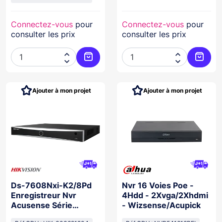
Connectez-vous
pour
Connectez-vous
pour
consulter les prix
consulter les prix




Ajouter au panier
Ajoute
Ajouter à mon projet
Ajouter à mon projet
Ds-7608Nxi-K2/8Pd
Nvr 16 Voies Poe -
Enregistreur Nvr
4Hdd - 2Xvga/2Xhdmi
Acusense Série
- Wizsense/Acupick
K,8Poe. 2 Hdd