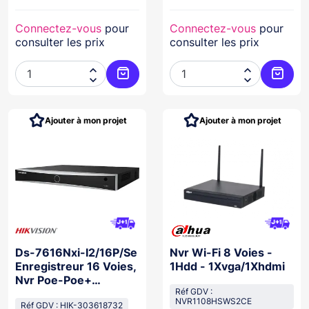
Connectez-vous
pour
Connectez-vous
pour
consulter les prix
consulter les prix




Ajouter au panier
Ajoute
Ajouter à mon projet
Ajouter à mon projet
Ds-7616Nxi-I2/16P/Se
Nvr Wi-Fi 8 Voies -
Enregistreur 16 Voies,
1Hdd - 1Xvga/1Xhdmi
Nvr Poe-Poe+
Acusense
Réf GDV :
NVR1108HSWS2CE
Réf GDV : HIK-303618732