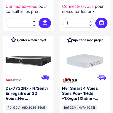
Connectez-vous
pour
Connectez-vous
pour
consulter les prix
consulter les prix




Ajouter au panier
Ajoute
Ajouter à mon projet
Ajouter à mon projet
Ds-7732Nxi-I4/Senvr
Nvr Smart 4 Voies
Enregsitreur 32
Sans Poe- 1Hdd
Voies,Nvr
-1Xvga/1Xhdmi -
Acusense,4Xsata, 2X
Wizsense (Blanc)
Hdmi+Vga, 4K
Réf GDV : HIK-303618605
Réf GDV : NVR4104EI