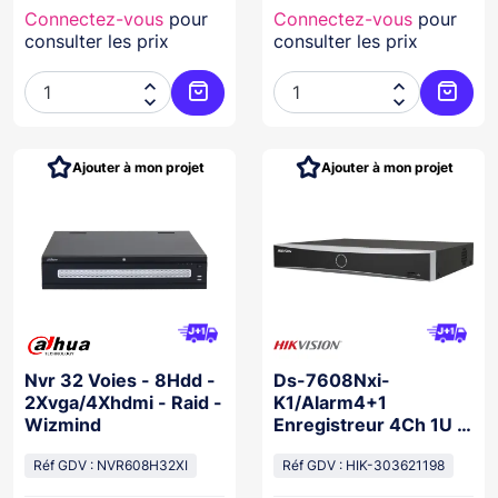
Connectez-vous
pour
Connectez-vous
pour
consulter les prix
consulter les prix




Ajouter au panier
Ajoute
Ajouter à mon projet
Ajouter à mon projet
Nvr 32 Voies - 8Hdd -
Ds-7608Nxi-
2Xvga/4Xhdmi - Raid -
K1/Alarm4+1
Wizmind
Enregistreur 4Ch 1U K
Series Acusense 4K
Réf GDV : NVR608H32XI
Nvr
Réf GDV : HIK-303621198