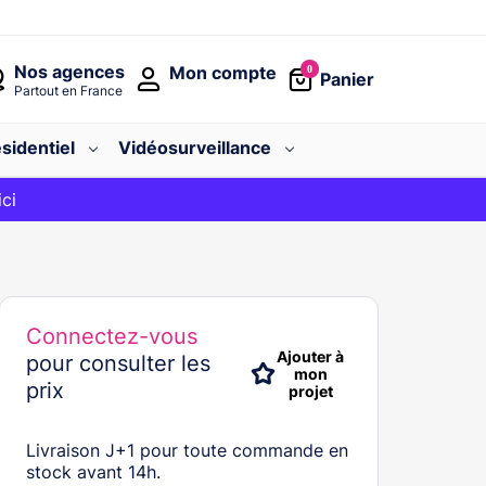
Nos agences
Mon compte
0
Panier
Partout en France
sidentiel
Vidéosurveillance
avec le code
ici
BIENVENUE
Connectez-vous
Ajouter à
pour consulter les
mon
prix
projet
Livraison J+1 pour toute commande en
stock avant 14h.