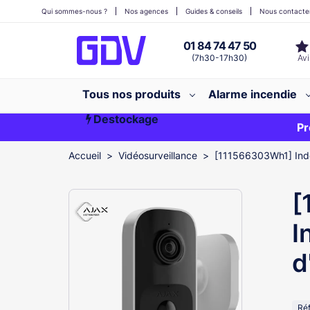
Qui sommes-nous ?
Nos agences
Guides & conseils
Nous contacte
01 84 74 47 50
(7h30-17h30)
Tous nos produits
Alarme incendie
Destockage
Première commande ?
EXCLU WEB
Pr
Accueil
Vidéosurveillance
[111566303Wh1] Ind
[
I
d
Ré