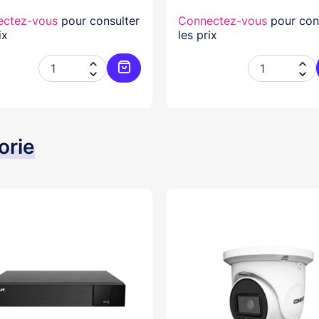
ectez-vous
pour consulter
Connectez-vous
pour con
ix
les prix




er
Ajouter au panier
orie