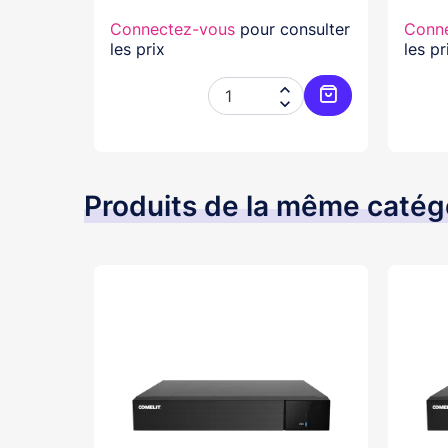
nsulter
Connectez-vous
pour consulter
Conn
les prix
les pr




Ajouter au panier
Ajouter au pani
Produits de la même catég