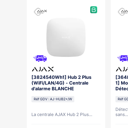
[3824540Wh1] Hub 2 Plus
[364
(WiFi/LAN/4G) - Centrale
1] M
d'alarme BLANCHE
Déte
avec
Réf GDV : AJ-HUB2+/W
Réf 
Détec
.
La centrale AJAX Hub 2 Plus...
sans..