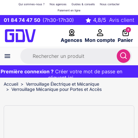
Qui sommes-nous ?
Nos agences
Guides & conseils
Nous contacter
Paiement en ligne
01 84 74 47 50
(7h30-17h30)
0
Agences
Mon compte
Panier
remière connexion ?
Première commande ?
EXCLU WEB :
Créer votre mot de passe en
20€ OFFERT sur votre panier
et livraison 24/48h gratuite avec le code
cliquant ici
BIENVENUE
Accueil
Verrouillage Électrique et Mécanique
Verrouillage Mécanique pour Portes et Accès