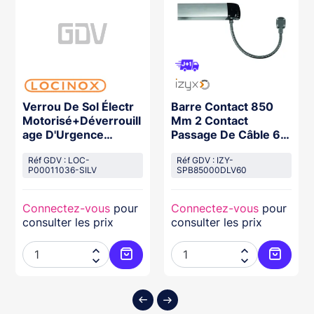
Verrou De Sol Électr
Barre Contact 850
Motorisé+Déverrouill
Mm 2 Contact
age D'Urgence
Passage De Câble 60
Automatique
Cm
Réf GDV : LOC-
Réf GDV : IZY-
P00011036-SILV
SPB85000DLV60
Connectez-vous
pour
Connectez-vous
pour
consulter les prix
consulter les prix




ter au panier
Ajouter au panier
Ajouter