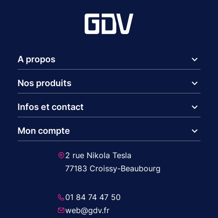
expand_more
A propos
expand_more
Nos produits
expand_more
Infos et contact
expand_more
Mon compte
2 rue Nikola Tesla
77183 Croissy-Beaubourg
01 84 74 47 50
web@gdv.fr