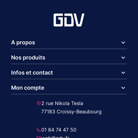
expand_more
A propos
expand_more
Nos produits
expand_more
Infos et contact
expand_more
Mon compte
2 rue Nikola Tesla
77183 Croissy-Beaubourg
01 84 74 47 50
web@gdv.fr