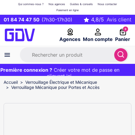
Qui sommes-nous ?
Nos agences
Guides & conseils
Nous contacter
Paiement en ligne
01 84 74 47 50
(7h30-17h30)
0
Agences
Mon compte
Panier
remière connexion ?
Première commande ?
EXCLU WEB :
Créer votre mot de passe en
20€ OFFERT sur votre panier
et livraison 24/48h gratuite avec le code
cliquant ici
BIENVENUE
Accueil
Verrouillage Électrique et Mécanique
Verrouillage Mécanique pour Portes et Accès