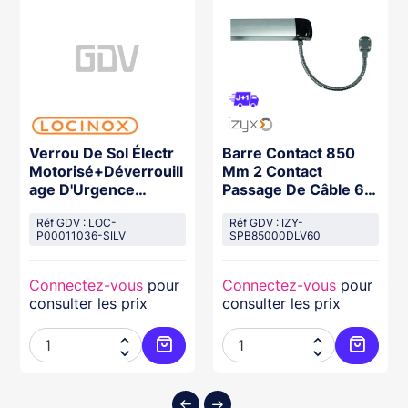
Verrou De Sol Électr
Barre Contact 850
Motorisé+Déverrouill
Mm 2 Contact
age D'Urgence
Passage De Câble 60
Automatique
Cm
Réf GDV : LOC-
Réf GDV : IZY-
P00011036-SILV
SPB85000DLV60
Connectez-vous
pour
Connectez-vous
pour
consulter les prix
consulter les prix




ter au panier
Ajouter au panier
Ajouter