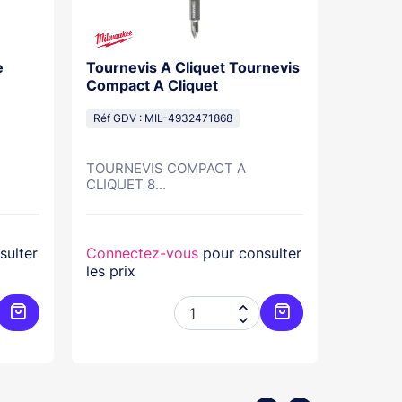
e
Tournevis A Cliquet Tournevis
Alimen
Compact A Cliquet
Platine
Moniteu
Réf GDV : MIL-4932471868
10M
Réf GDV
TOURNEVIS COMPACT A
Aliment
CLIQUET 8...
2VOICE..
sulter
Connectez-vous
pour consulter
Connec
les prix
les prix


Ajouter au panier
Ajouter au panier