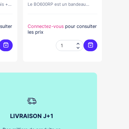
s +...
Le BO600RP est un bandeau...
Bandeau
sulter
Connectez-vous
pour consulter
Connec
les prix
les prix


Ajouter au panier
Ajouter au panier
LIVRAISON J+1