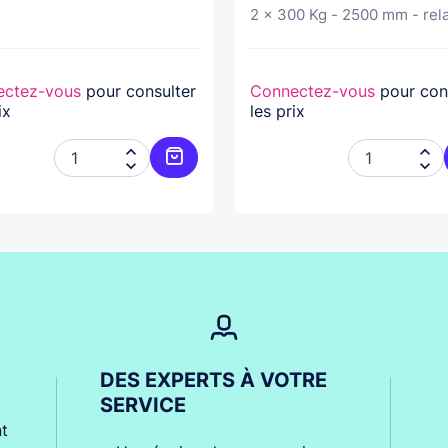
2 x 300 Kg - 2500 mm - relai
ectez-vous
pour consulter
Connectez-vous
pour con
ix
les prix




er
Ajouter au panier
DES EXPERTS À VOTRE
SERVICE
t