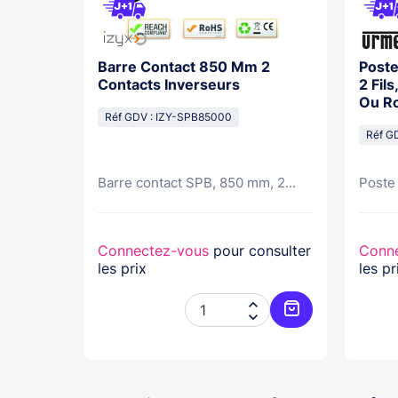
e No/Nf
Barre Contact 850 Mm 2
Poste
90X90 -
Contacts Inverseurs
2 Fil
Ou Ro
Réf GDV : IZY-SPB85000
Réf G
e de...
Barre contact SPB, 850 mm, 2...
Poste 
nsulter
Connectez-vous
pour consulter
Conn
les prix
les pr




Ajouter au panier
Ajouter au pani