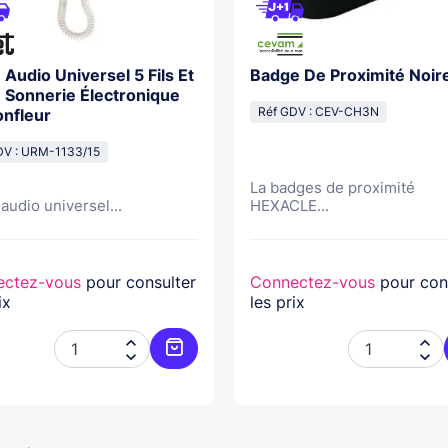
 Audio Universel 5 Fils Et
Badge De Proximité Noir
s, Sonnerie Électronique
nfleur
Réf GDV : CEV-CH3N
DV : URM-1133/15
La badges de proximité
audio universel...
HEXACLE...
ectez-vous
pour consulter
Connectez-vous
pour con
ix
les prix




er
Ajouter au panier