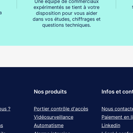
Une équipe de commerciaux
expérimentés se tient à votre
a
disposition pour vous aider
dans vos études, chiffrages et
questions techniques.
Nos produits
Infos et con
ous ?
Portier contrôle d'accès
Nous contact
Vidéosurveillance
Paiement en l
ns
Automatisme
Linkedin