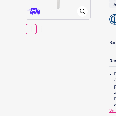
Ré
Ban
Des
Voi