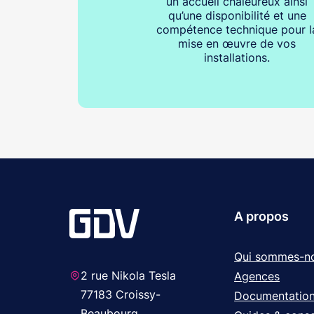
un accueil chaleureux ainsi
qu’une disponibilité et une
compétence technique pour l
mise en œuvre de vos
installations.
A propos
Qui sommes-n
2 rue Nikola Tesla
Agences
77183 Croissy-
Documentatio
Beaubourg