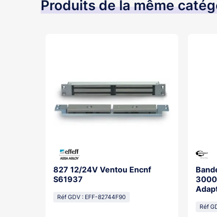
Produits de la même catég
00Mm
827 12/24V Ventou Encnf
Band
Contact
S61937
3000
Adap
Réf GDV : EFF-82744F90
12/4
010
Réf G