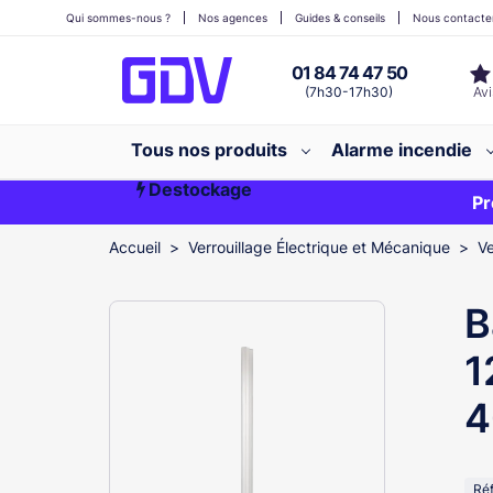
Qui sommes-nous ?
Nos agences
Guides & conseils
Nous contacte
01 84 74 47 50
(7h30-17h30)
Tous nos produits
Alarme incendie
Destockage
Première commande ?
EXCLU WEB
Pr
Accueil
Verrouillage Électrique et Mécanique
Ve
B
1
4
Ré