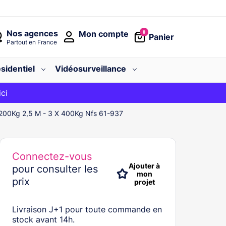
Nos agences
Mon compte
0
Panier
Partout en France
sidentiel
Vidéosurveillance
avec le code
ici
BIENVENUE
200Kg 2,5 M - 3 X 400Kg Nfs 61-937
Connectez-vous
Ajouter à
pour consulter les
mon
prix
projet
Livraison J+1 pour toute commande en
stock avant 14h.