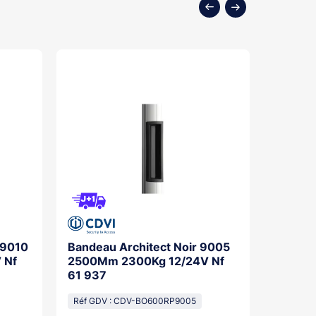
 9010
Bandeau Architect Noir 9005
Bandea
 Nf
2500Mm 2300Kg 12/24V Nf
2500M
61 937
Nfs 61
Réf GDV : CDV-BO600RP9005
Réf GDV