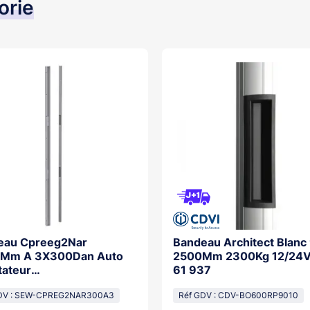
orie
eau Cpreeg2Nar
Bandeau Architect Blanc
Mm A 3X300Dan Auto
2500Mm 2300Kg 12/24V
tateur
61 937
8+Ctcnfs61937
DV : SEW-CPREG2NAR300A3
Réf GDV : CDV-BO600RP9010