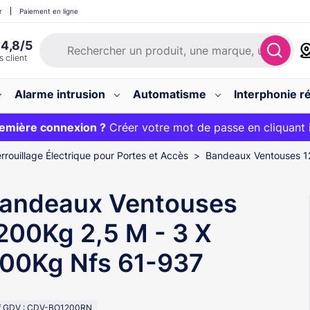
r
Paiement en ligne
Alarme intrusion
Automatisme
Interphonie ré
 :
emière connexion ?
20€ OFFERT sur votre panier et livraison 24/48h gratuite 
Créer votre mot de passe en cliquant 
rrouillage Électrique pour Portes et Accès
Bandeaux Ventouses 1
andeaux Ventouses
200Kg 2,5 M - 3 X
00Kg Nfs 61-937
f GDV : CDV-BO1200RN