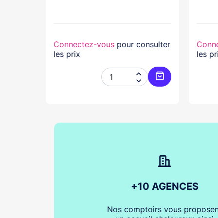
nsulter
Connectez-vous
pour consulter
Conn
les prix
les pr




Ajouter au panier
Ajouter au pani
+10 AGENCES
Nos comptoirs vous proposen