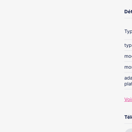
Dét
Typ
typ
mo
mon
ada
pla
Voi
Té