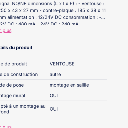
signal NO/NF dimensions (L x l x P) : - ventouse :
250 x 43 x 27 mm - contre-plaque : 185 x 38 x 11
mm alimentation : 12/24V DC consommation : -
12V DC : 480 mA - 24V DC : 240 mA
r plus
ails du produit
e de produit
VENTOUSE
e de construction
autre
de de pose
montage en saillie
tage mural
OUI
pté à un montage au
OUI
fond
r plus