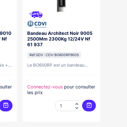
 9010
Bandeau Architect Noir 9005
Bandea
 Nf
2500Mm 2300Kg 12/24V Nf
2500M
61 937
Nfs 61
Réf GDV : CDV-BO600RP9005
Réf GDV
s +...
Le BO600RP est un bandeau...
Bandeau
sulter
Connectez-vous
pour consulter
Connec
les prix
les prix


Ajouter au panier
Ajouter au panier