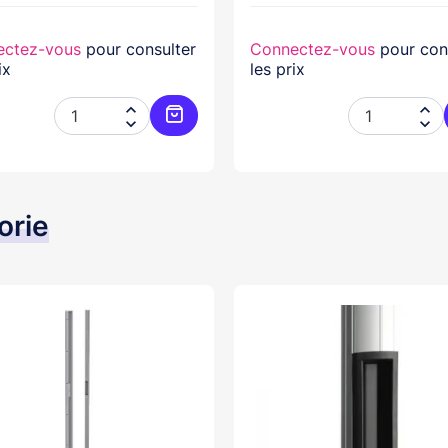
ectez-vous
pour consulter
Connectez-vous
pour con
ix
les prix




er
Ajouter au panier
orie