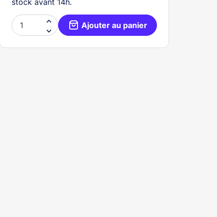
stock avant 14h.

Ajouter au panier
