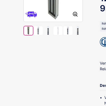
9
Ré
Réf
Ven
Rel
Des