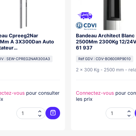
eau Cpreeg2Nar
Bandeau Architect Blanc
Mm A 3X300Dan Auto
2500Mm 2300Kg 12/24V
tateur
61 937
8+Ctcnfs61937
DV : SEW-CPREG2NAR300A3
Réf GDV : CDV-BO600RP9010
2 x 300 Kg - 2500 mm - relai
ectez-vous
pour consulter
Connectez-vous
pour con
ix
les prix




er
Ajouter au panier