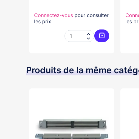
nsulter
Connectez-vous
pour consulter
Conn
les prix
les pr




Ajouter au panier
Ajouter au pani
Produits de la même catég