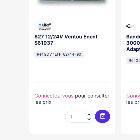
00Mm
827 12/24V Ventou Encnf
Band
Contact
S61937
3000
Adap
Réf GDV : EFF-82744F90
12/4
010
Réf G
nsulter
Connectez-vous
pour consulter
Conn
les prix
les pr




Ajouter au panier
Ajouter au pani