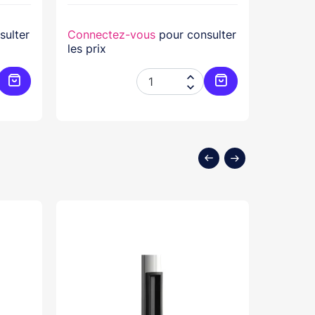
sulter
Connectez-vous
pour consulter
Connec
les prix
les prix


Ajouter au panier
Ajouter au panier