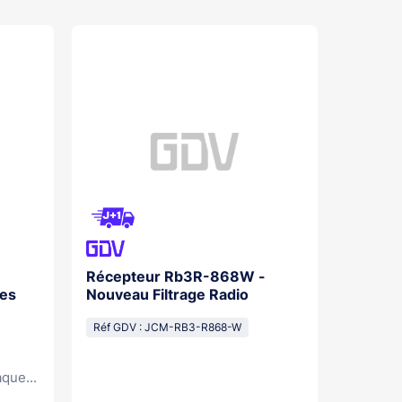
Récepteur Rb3R-868W -
Module
ses
Nouveau Filtrage Radio
Réf GDV
Réf GDV : JCM-RB3-R868-W
que...
· Récep