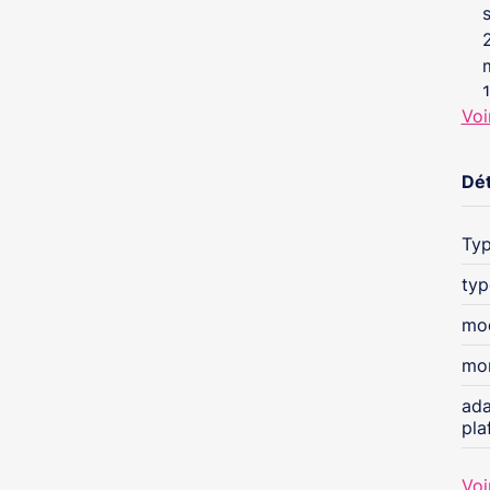
Voi
Dét
Typ
typ
mo
mon
ada
pla
Voi