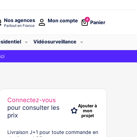
Nos agences
Mon compte
0
Panier
Partout en France
sidentiel
Vidéosurveillance
avec le code
ici
BIENVENUE
Connectez-vous
Ajouter à
pour consulter les
mon
prix
projet
Livraison J+1 pour toute commande en