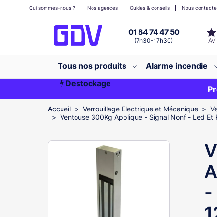
Qui sommes-nous ?
Nos agences
Guides & conseils
Nous contacte
01 84 74 47 50
(7h30-17h30)
Tous nos produits
Alarme incendie
Destockage
Première commande ?
EXCLU WEB
Pr
Accueil
Verrouillage Électrique et Mécanique
Ve
Ventouse 300Kg Applique - Signal Nonf - Led Et 
V
A
-
1