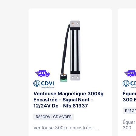
cteur
Ventouse Magnétique 300Kg
Équer
30V
Encastrée - Signal Nonf -
300 
il
12/24V Dc - Nfs 61937
Réf G
Réf GDV : CDV-V3ER
Équer
rre...
Ventouse 300kg encastrée -...
300...