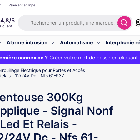
r
Paiement en ligne
Alarme intrusion
Automatisme
Interphonie ré
 :
emière connexion ?
20€ OFFERT sur votre panier et livraison 24/48h gratuite 
Créer votre mot de passe en cliquant 
rrouillage Électrique pour Portes et Accès
Relais - 12/24V Dc - Nfs 61-937
entouse 300Kg
pplique - Signal Nonf
 Led Et Relais -
2/24V Dc - Nfs 61-