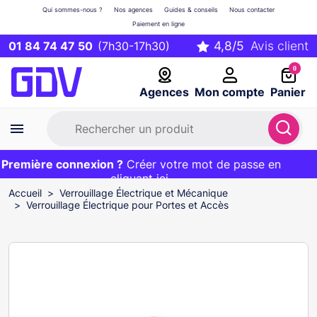
Qui sommes-nous ?
Nos agences
Guides & conseils
Nous contacter
Paiement en ligne
01 84 74 47 50
(7h30-17h30)
0
Agences
Mon compte
Panier
remière connexion ?
Première commande ?
EXCLU WEB :
Créer votre mot de passe en
20€ OFFERT sur votre panier
et livraison 24/48h gratuite avec le code
cliquant ici
BIENVENUE
Accueil
Verrouillage Électrique et Mécanique
Verrouillage Électrique pour Portes et Accès