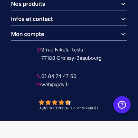
expand_more
Nos produits
expand_more
Infos et contact
expand_more
Mon compte
2 rue Nikola Tesla
77183 Croissy-Beaubourg
01 84 74 47 50
web@gdv.fr
© 2026 GDV - À vos côtés, de l'étude à l'installation. Tous droits réservés -