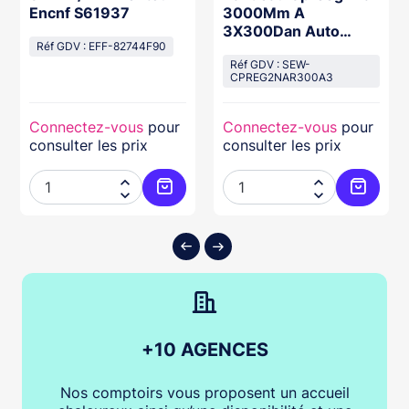
Encnf S61937
3000Mm A
3X300Dan Auto
Réf GDV : EFF-82744F90
Adaptateur
12/48+Ctcnfs61937
Réf GDV : SEW-
CPREG2NAR300A3
Connectez-vous
pour
Connectez-vous
pour
consulter les prix
consulter les prix




ter au panier
Ajouter au panier
Ajouter
+10 AGENCES
Nos comptoirs vous proposent un accueil