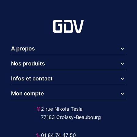
expand_more
A propos
expand_more
Nos produits
expand_more
Infos et contact
expand_more
Mon compte
2 rue Nikola Tesla
77183 Croissy-Beaubourg
01 84 74 47 50