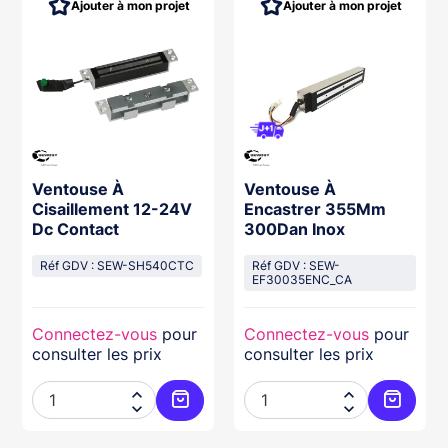
Ajouter à mon projet
Ajouter à mon projet
Ventouse À
Ventouse À
Cisaillement 12-24V
Encastrer 355Mm
Dc Contact
300Dan Inox
Réf GDV : SEW-SH540CTC
Réf GDV : SEW-
EF30035ENC_CA
Connectez-vous
pour
Connectez-vous
pour
consulter les prix
consulter les prix




ter au panier
Ajouter au panier
Ajouter