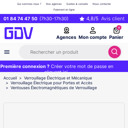
Qui sommes-nous ?
Nos agences
Guides & conseils
Nous contacter
Paiement en ligne
01 84 74 47 50
(7h30-17h30)
0
Agences
Mon compte
Panier
remière connexion ?
Première commande ?
EXCLU WEB :
Créer votre mot de passe en
20€ OFFERT sur votre panier
et livraison 24/48h gratuite avec le code
cliquant ici
BIENVENUE
Accueil
Verrouillage Électrique et Mécanique
Verrouillage Électrique pour Portes et Accès
Ventouses Électromagnétiques de Verrouillage