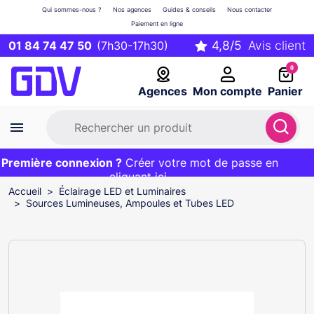
Qui sommes-nous ?
Nos agences
Guides & conseils
Nous contacter
Paiement en ligne
01 84 74 47 50
(7h30-17h30)
0
Agences
Mon compte
Panier
remière connexion ?
Première commande ?
EXCLU WEB :
Créer votre mot de passe en
20€ OFFERT sur votre panier
et livraison 24/48h gratuite avec le code
cliquant ici
BIENVENUE
Accueil
Éclairage LED et Luminaires
Sources Lumineuses, Ampoules et Tubes LED