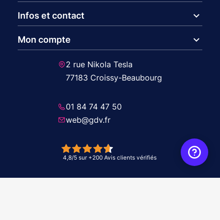
expand_more
Infos et contact
expand_more
Mon compte
2 rue Nikola Tesla
77183 Croissy-Beaubourg
01 84 74 47 50
web@gdv.fr
© 2026 GDV - À vos côtés, de l'étude à l'installation. Tous droits réservés -
Réalisation Agence
WebXY