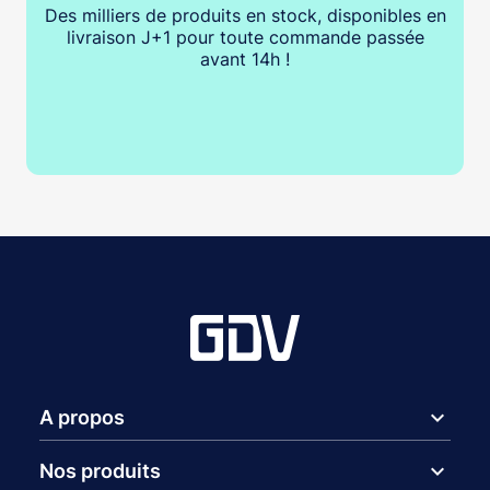
Des milliers de produits en stock, disponibles en
livraison J+1 pour toute commande passée
avant 14h !
expand_more
A propos
expand_more
Nos produits