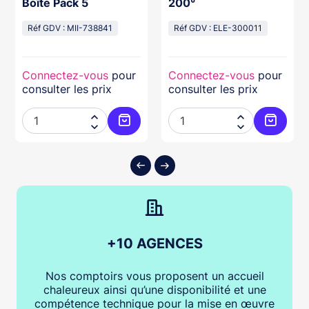
Boîte Pack 5
200°
Réf GDV : MII-738841
Réf GDV : ELE-300011
Connectez-vous
pour
Connectez-vous
pour
consulter les prix
consulter les prix




ter au panier
Ajouter au panier
Ajouter
+10 AGENCES
Nos comptoirs vous proposent un accueil
chaleureux ainsi qu’une disponibilité et une
compétence technique pour la mise en œuvre