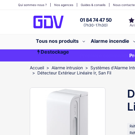
Qui sommes-nous ?
Nos agences
Guides & conseils
Nous contacte
01 84 74 47 50
(7h30-17h30)
Tous nos produits
Alarme incendie
Destockage
Première commande ?
EXCLU WEB
Pr
Accueil
Alarme intrusion
Systèmes d'Alarme Int
Détecteur Extérieur Linéaire Ir, San Fil
D
L
Ré
Réf