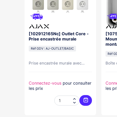
ect -
[102912165Nc] Outlet Core -
[107
LANC
Prise encastrée murale
Mount
mont
Réf GDV : AJ-OUTLET/BASIC
Réf G
ur...
Prise encastrée murale avec...
Boîte 
nsulter
Connectez-vous
pour consulter
Conn
les prix
les pr




Ajouter au panier
Ajouter au pani