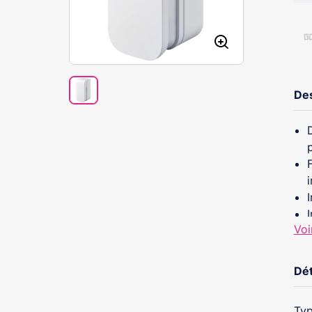
Des
Voi
Dét
Typ