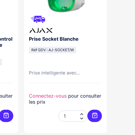
ntrol
Prise Socket Blanche
Prise S
e
Réf GDV : AJ-SOCKET/W
Réf GDV
Prise intelligente avec...
Prise in
sulter
Connectez-vous
pour consulter
Connec
les prix
les prix


Ajouter au panier
Ajouter au panier