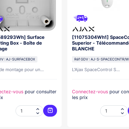
589293Wh] Surface
[11075304Wh1] SpaceCo
ing Box - Boîte de
Superior - Télécommand
age
BLANCHE
DV : AJ-SURFACEBOX
Réf GDV : AJ-S-SPACECONTR/W
de montage pour un...
L'Ajax SpaceControl S...
ectez-vous
pour consulter
Connectez-vous
pour con
ix
les prix




er
Ajouter au panier