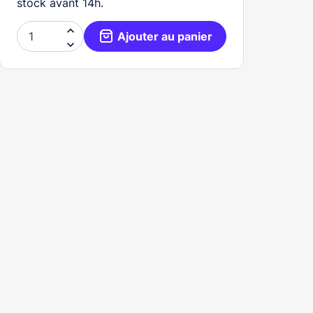
stock avant 14h.

Ajouter au panier
