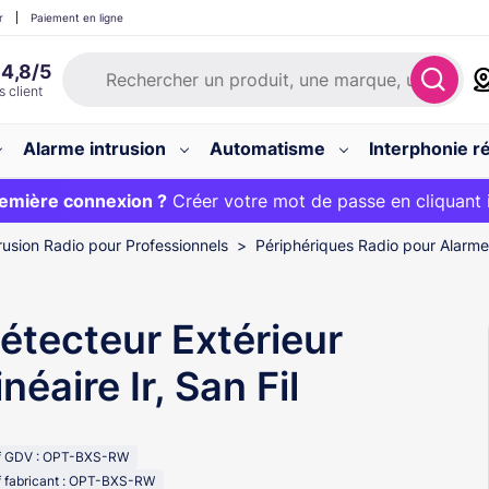
r
Paiement en ligne
Alarme intrusion
Automatisme
Interphonie ré
 :
emière connexion ?
20€ OFFERT sur votre panier et livraison 24/48h gratuite 
Créer votre mot de passe en cliquant 
rusion Radio pour Professionnels
Périphériques Radio pour Alarme 
étecteur Extérieur
inéaire Ir, San Fil
f GDV : OPT-BXS-RW
 fabricant : OPT-BXS-RW