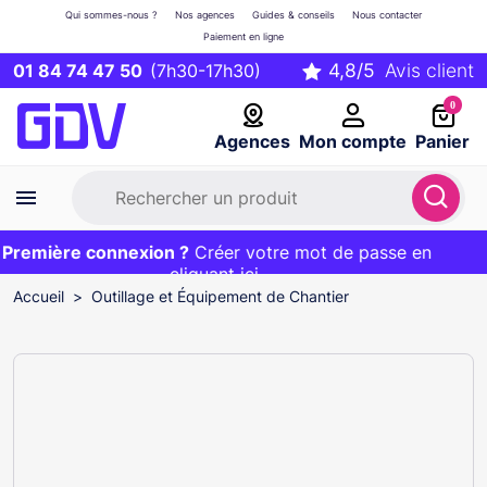
Qui sommes-nous ?
Nos agences
Guides & conseils
Nous contacter
Paiement en ligne
01 84 74 47 50
(7h30-17h30)
0
Agences
Mon compte
Panier
remière connexion ?
Première commande ?
EXCLU WEB :
Créer votre mot de passe en
20€ OFFERT sur votre panier
et livraison 24/48h gratuite avec le code
cliquant ici
BIENVENUE
Accueil
Outillage et Équipement de Chantier