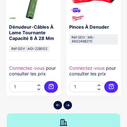
Dénudeur-Câbles À
Pinces À Denuder
Lame Tournante
Capacité 8 À 28 Mm
Réf GDV : MIL-
4932498270
Réf GDV : AGI-228002
Connectez-vous
pour
Connectez-vous
pour
consulter les prix
consulter les prix




ter au panier
Ajouter au panier
Ajouter