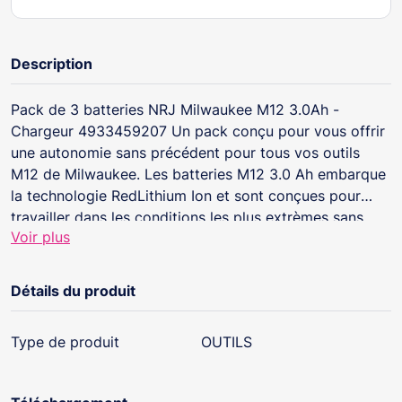
Description
Pack de 3 batteries NRJ Milwaukee M12 3.0Ah -
Chargeur 4933459207 Un pack conçu pour vous offrir
une autonomie sans précédent pour tous vos outils
M12 de Milwaukee. Les batteries M12 3.0 Ah embarque
la technologie RedLithium Ion et sont conçues pour
travailler dans les conditions les plus extrèmes sans
Voir plus
perte d'énergie pour un rendement optimal. Le
chargeur M12 C12 C lui vous assurera une recharge de
vos batteries en moins de 80 min (pour une batterie
Détails du produit
3.0Ah).
Type de produit
OUTILS