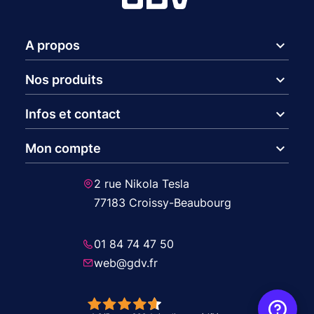
expand_more
A propos
expand_more
Nos produits
expand_more
Infos et contact
expand_more
Mon compte
2 rue Nikola Tesla
77183 Croissy-Beaubourg
01 84 74 47 50
web@gdv.fr