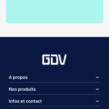
expand_more
A propos
expand_more
Nos produits
expand_more
Infos et contact