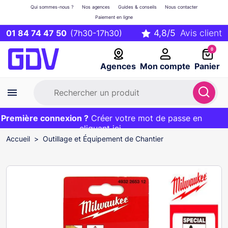
Qui sommes-nous ?
Nos agences
Guides & conseils
Nous contacter
Paiement en ligne
01 84 74 47 50
(7h30-17h30)
0
Agences
Mon compte
Panier
remière connexion ?
Première commande ?
EXCLU WEB :
Créer votre mot de passe en
20€ OFFERT sur votre panier
et livraison 24/48h gratuite avec le code
cliquant ici
BIENVENUE
Accueil
Outillage et Équipement de Chantier