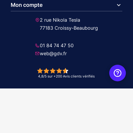
expand_more
Mon compte
2 rue Nikola Tesla
77183 Croissy-Beaubourg
01 84 74 47 50
web@gdv.fr
© 2026 GDV - À vos côtés, de l'étude à l'installation. Tous droits réservés -
Réalisation Agence
WebXY