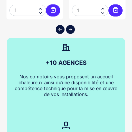




ter au panier
Ajouter au panier
Ajouter
+10 AGENCES
Nos comptoirs vous proposent un accueil
chaleureux ainsi qu’une disponibilité et une
compétence technique pour la mise en œuvre
de vos installations.