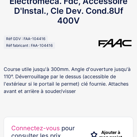
Electromeca. Fdc, Accessoire
D'Instal., Cle Dev. Cond.8Uf
400V
Réf GDV : FAA-104416
Réf fabricant : FAA-104416
Course utile jusqu'à 300mm. Angle d'ouverture jusqu'à
110°. Déverrouillage par le dessus (accessible de
l'extérieur si le portail le permet) clé fournie. Attaches
avant et arrière à souder/visser
Connectez-vous
pour
Ajouter à
consulter les prix