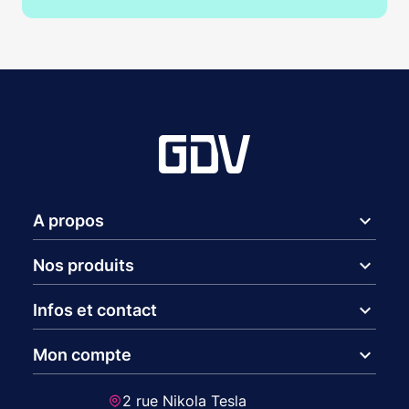
expand_more
A propos
expand_more
Nos produits
expand_more
Infos et contact
expand_more
Mon compte
2 rue Nikola Tesla