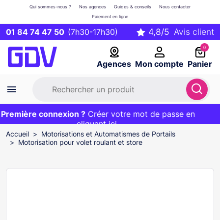
Qui sommes-nous ?
Nos agences
Guides & conseils
Nous contacter
Paiement en ligne
01 84 74 47 50
(7h30-17h30)
0
Agences
Mon compte
Panier
remière connexion ?
Première commande ?
EXCLU WEB :
Créer votre mot de passe en
20€ OFFERT sur votre panier
et livraison 24/48h gratuite avec le code
cliquant ici
BIENVENUE
Accueil
Motorisations et Automatismes de Portails
Motorisation pour volet roulant et store