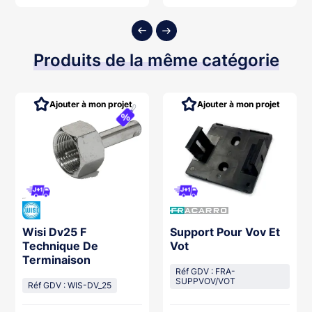
ter au panier
Ajouter au panier
Ajouter
Produits de la même catégorie
Ajouter à mon projet
Ajouter à mon projet
Wisi Dv25 F
Support Pour Vov Et
Technique De
Vot
Terminaison
Réf GDV : FRA-
SUPPVOV/VOT
Réf GDV : WIS-DV_25