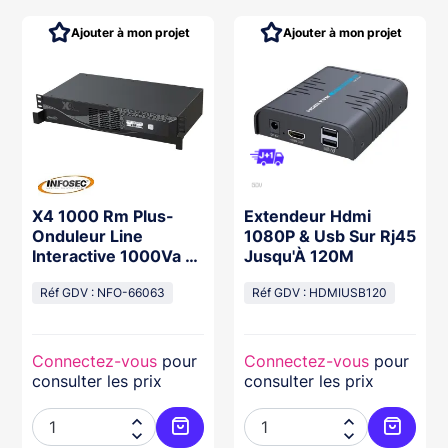
Ajouter à mon projet
Ajouter à mon projet
X4 1000 Rm Plus-
Extendeur Hdmi
Onduleur Line
1080P & Usb Sur Rj45
Interactive 1000Va 8
Jusqu'À 120M
Prises Iec-2 Prises
Fr/Schuko
Réf GDV : NFO-66063
Réf GDV : HDMIUSB120
Connectez-vous
pour
Connectez-vous
pour
consulter les prix
consulter les prix



