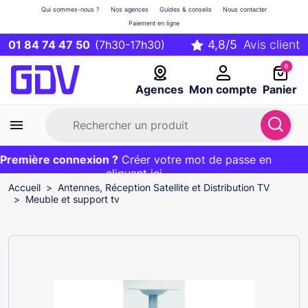
Qui sommes-nous ?
Nos agences
Guides & conseils
Nous contacter
Paiement en ligne
01 84 74 47 50
(7h30-17h30)
0
Agences
Mon compte
Panier
remière connexion ?
Première commande ?
EXCLU WEB :
Créer votre mot de passe en
20€ OFFERT sur votre panier
et livraison 24/48h gratuite avec le code
cliquant ici
BIENVENUE
Accueil
Antennes, Réception Satellite et Distribution TV
Meuble et support tv