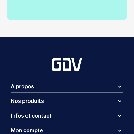
expand_more
A propos
expand_more
Nos produits
expand_more
Infos et contact
expand_more
Mon compte