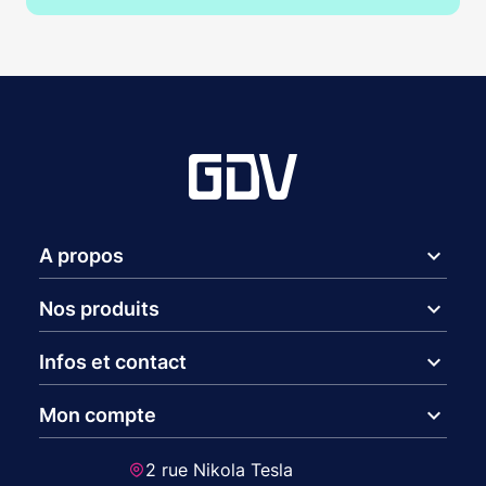
expand_more
A propos
expand_more
Nos produits
expand_more
Infos et contact
expand_more
Mon compte
2 rue Nikola Tesla