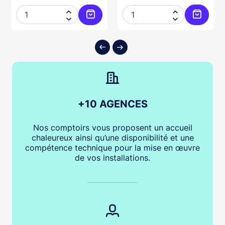




ter au panier
Ajouter au panier
Ajouter
+10 AGENCES
Nos comptoirs vous proposent un accueil
chaleureux ainsi qu’une disponibilité et une
compétence technique pour la mise en œuvre
de vos installations.