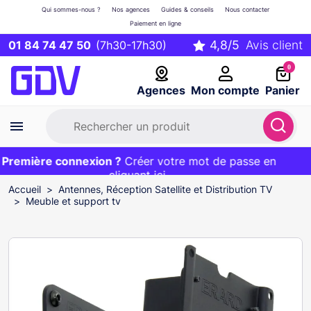
Qui sommes-nous ?
Nos agences
Guides & conseils
Nous contacter
Paiement en ligne
01 84 74 47 50
(7h30-17h30)
0
Agences
Mon compte
Panier
remière connexion ?
Première commande ?
EXCLU WEB :
Créer votre mot de passe en
20€ OFFERT sur votre panier
et livraison 24/48h gratuite avec le code
cliquant ici
BIENVENUE
Accueil
Antennes, Réception Satellite et Distribution TV
Meuble et support tv