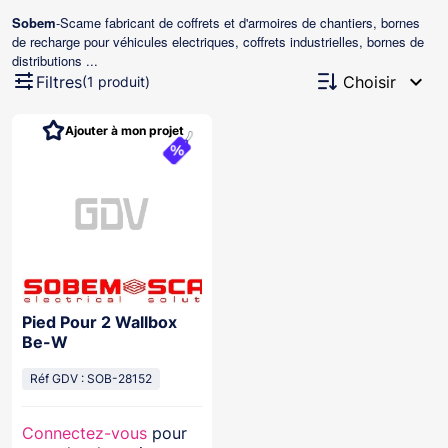
Sobem
-Scame fabricant de coffrets et d'armoires de chantiers, bornes
de recharge pour véhicules electriques, coffrets industrielles, bornes de
distributions ...
expand_more
Filtres
Choisir
(1 produit)
Ajouter à mon projet
Pied Pour 2 Wallbox
Be-W
Réf GDV : SOB-28152
Connectez-vous
pour