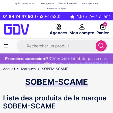
Qui sommes-nous ?
Nos agences
Guides & conseils
Nous contacter
Paiement en ligne
01 84 74 47 50
(7h30-17h30)
0
Agences
Mon compte
Panier
Première connexion ?
Première commande ?
EXCLU WEB :
Créer votre mot de passe en
20€ OFFERT sur votre panier
et livraison 24/48h gratuite avec le code
cliquant ici
BIENVENUE
Accueil
Marques
SOBEM-SCAME
SOBEM-SCAME
Liste des produits de la marque
SOBEM-SCAME