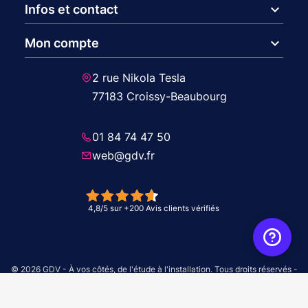
expand_more
Infos et contact
expand_more
Mon compte
2 rue Nikola Tesla
77183 Croissy-Beaubourg
01 84 74 47 50
web@gdv.fr
© 2026 GDV - À vos côtés, de l'étude à l'installation. Tous droits réservés -
Réalisation Agence
WebXY