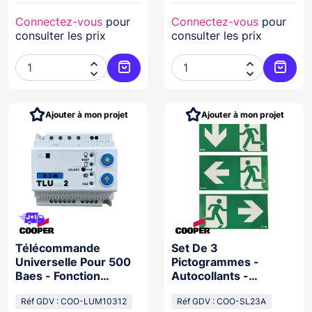
Connectez-vous
pour
Connectez-vous
pour
consulter les prix
consulter les prix




Ajouter au panier
Ajoute
Ajouter à mon projet
Ajouter à mon projet
Télécommande
Set De 3
Universelle Pour 500
Pictogrammes -
Baes - Fonction
Autocollants -
Visibilité+/Locaux À
Compatible Baeh Std
Sommeil
Réf GDV : COO-LUM10312
2-8 & Uniled 2
Réf GDV : COO-SL23A