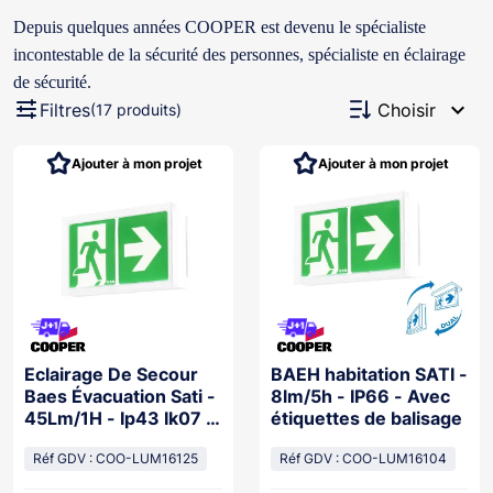
Depuis quelques années COOPER est devenu le spécialiste
incontestable de la sécurité des personnes, spécialiste en éclairage
de sécurité.
expand_more
Filtres
Choisir
(17 produits)
Ajouter à mon projet
Ajouter à mon projet
Eclairage De Secour
BAEH habitation SATI -
Baes Évacuation Sati -
8lm/5h - IP66 - Avec
45Lm/1H - Ip43 Ik07 -
étiquettes de balisage
Pose Mur/Plafond -
Visibilité+
Réf GDV : COO-LUM16125
Réf GDV : COO-LUM16104