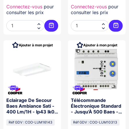
Connectez-vous
pour
Connectez-vous
pour
consulter les prix
consulter les prix




Ajouter au panier
Ajoute
Ajouter à mon projet
Ajouter à mon projet
Eclairage De Secour
Télécommande
Baes Ambiance Sati -
Électronique Standard
400 Lm/1H - Ip43 Ik07
- Jusqu'À 500 Baes -
- Design Épuré -
Tension +/-9V
Diffusion Uniforme
Réf GDV : COO-LUM16143
Réf GDV : COO-LUM10313