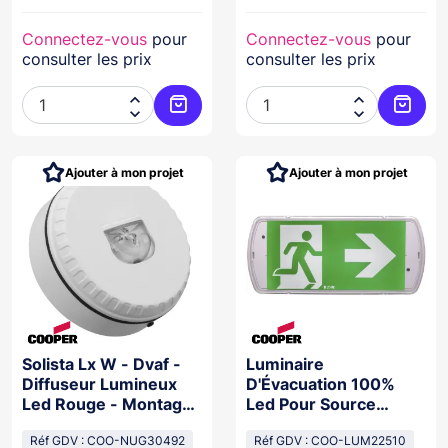
Connectez-vous
pour
Connectez-vous
pour
consulter les prix
consulter les prix




Ajouter au panier
Ajoute
Ajouter à mon projet
Ajouter à mon projet
Solista Lx W - Dvaf -
Luminaire
Diffuseur Lumineux
D'Évacuation 100%
Led Rouge - Montage
Led Pour Source
Mural - Ip33C
Centrale. Alim 24-48
Réf GDV : COO-NUG30492
Réf GDV : COO-LUM22510