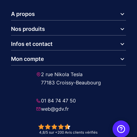
expand_more
A propos
expand_more
Nos produits
expand_more
Infos et contact
expand_more
Mon compte
2 rue Nikola Tesla
77183 Croissy-Beaubourg
01 84 74 47 50
web@gdv.fr