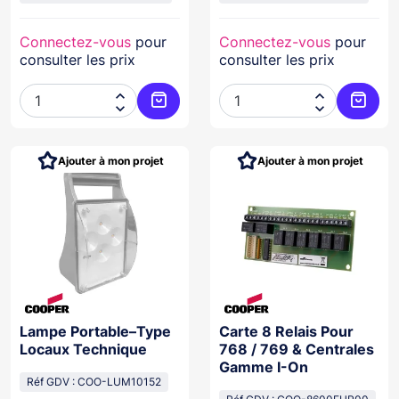
Connectez-vous
pour
Connectez-vous
pour
consulter les prix
consulter les prix




Ajouter au panier
Ajoute
Ajouter à mon projet
Ajouter à mon projet
Lampe Portable–Type
Carte 8 Relais Pour
Locaux Technique
768 / 769 & Centrales
Gamme I-On
Réf GDV : COO-LUM10152