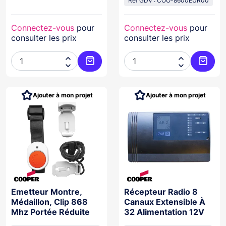
Réf GDV : COO-8600EUR00
Connectez-vous
pour
Connectez-vous
pour
consulter les prix
consulter les prix




Ajouter au panier
Ajoute
Ajouter à mon projet
Ajouter à mon projet
Emetteur Montre,
Récepteur Radio 8
Médaillon, Clip 868
Canaux Extensible À
Mhz Portée Réduite
32 Alimentation 12V