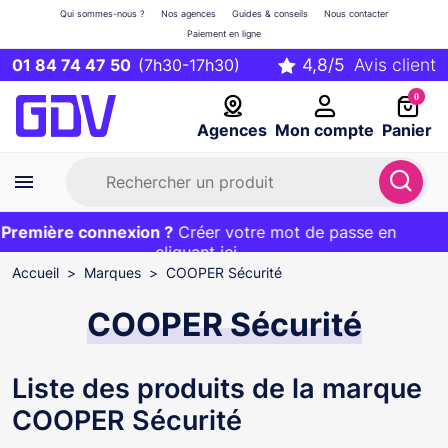
Qui sommes-nous ?
Nos agences
Guides & conseils
Nous contacter
Paiement en ligne
01 84 74 47 50
(7h30-17h30)
0
Agences
Mon compte
Panier
remière connexion ?
Première commande ?
EXCLU WEB :
Créer votre mot de passe en
20€ OFFERT sur votre panier
et livraison 24/48h gratuite avec le code
cliquant ici
BIENVENUE
Accueil
Marques
COOPER Sécurité
COOPER Sécurité
Liste des produits de la marque
COOPER Sécurité