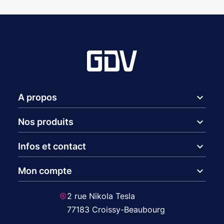
expand_more
A propos
expand_more
Nos produits
expand_more
Infos et contact
expand_more
Mon compte
2 rue Nikola Tesla
77183 Croissy-Beaubourg