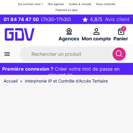
Qui sommes-nous ?
Nos agences
Guides & conseils
Nous contacter
Paiement en ligne
01 84 74 47 50
(7h30-17h30)
0
Agences
Mon compte
Panier
Première connexion ?
Première commande ?
EXCLU WEB :
Créer votre mot de passe en
20€ OFFERT sur votre panier
et livraison 24/48h gratuite avec le code
cliquant ici
BIENVENUE
Accueil
Interphonie IP et Contrôle d'Accès Tertiaire