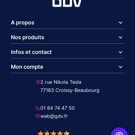
expand_more
A propos
expand_more
Nos produits
expand_more
Infos et contact
expand_more
Mon compte
2 rue Nikola Tesla
77183 Croissy-Beaubourg
01 84 74 47 50
web@gdv.fr