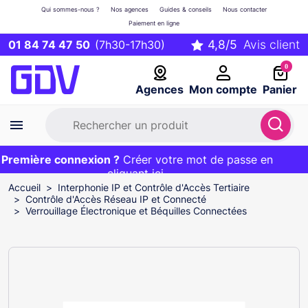
Qui sommes-nous ?
Nos agences
Guides & conseils
Nous contacter
Paiement en ligne
01 84 74 47 50
(7h30-17h30)
0
Agences
Mon compte
Panier
remière connexion ?
Première commande ?
EXCLU WEB :
Créer votre mot de passe en
20€ OFFERT sur votre panier
et livraison 24/48h gratuite avec le code
cliquant ici
BIENVENUE
Accueil
Interphonie IP et Contrôle d'Accès Tertiaire
Contrôle d'Accès Réseau IP et Connecté
Verrouillage Électronique et Béquilles Connectées