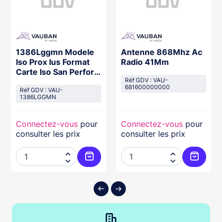
1386Lggmn Modele
Antenne 868Mhz Ac
Iso Prox Ius Format
Radio 41Mm
Carte Iso San Perfor
100
Réf GDV : VAU-
681600000000
Réf GDV : VAU-
1386LGGMN
Connectez-vous
pour
Connectez-vous
pour
consulter les prix
consulter les prix




ter au panier
Ajouter au panier
Ajouter