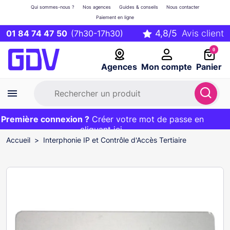
Qui sommes-nous ?
Nos agences
Guides & conseils
Nous contacter
Paiement en ligne
01 84 74 47 50
(7h30-17h30)
0
Agences
Mon compte
Panier
remière connexion ?
Première commande ?
EXCLU WEB :
Créer votre mot de passe en
20€ OFFERT sur votre panier
et livraison 24/48h gratuite avec le code
cliquant ici
BIENVENUE
Accueil
Interphonie IP et Contrôle d'Accès Tertiaire