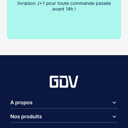
livraison J+1 pour toute commande passée
avant 14h !
expand_more
A propos
expand_more
Nos produits