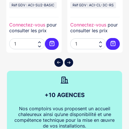
abs beige
12/24V Résiné
Réf GDV : ACI-SU2-BASIC
Réf GDV : ACI-CL-3C-RS
Connectez-vous
pour
Connectez-vous
pour
consulter les prix
consulter les prix




ter au panier
Ajouter au panier
Ajouter
+10 AGENCES
Nos comptoirs vous proposent un accueil
chaleureux ainsi qu’une disponibilité et une
compétence technique pour la mise en œuvre
de vos installations.