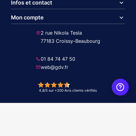
expand_more
Infos et contact
expand_more
Mon compte
2 rue Nikola Tesla
77183 Croissy-Beaubourg
01 84 74 47 50
web@gdv.fr
© 2026 GDV - À vos côtés, de l'étude à l'installation. Tous droits réservés -
Réalisation Agence
WebXY