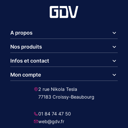
expand_more
A propos
expand_more
Nos produits
expand_more
Infos et contact
expand_more
Mon compte
2 rue Nikola Tesla
77183 Croissy-Beaubourg
01 84 74 47 50
web@gdv.fr