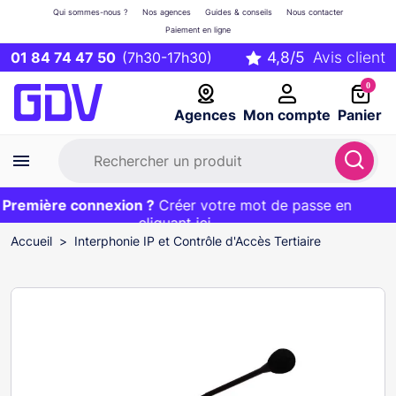
Qui sommes-nous ?
Nos agences
Guides & conseils
Nous contacter
Paiement en ligne
01 84 74 47 50
(7h30-17h30)
0
Agences
Mon compte
Panier
remière connexion ?
Première commande ?
EXCLU WEB :
Créer votre mot de passe en
20€ OFFERT sur votre panier
et livraison 24/48h gratuite avec le code
cliquant ici
BIENVENUE
Accueil
Interphonie IP et Contrôle d'Accès Tertiaire