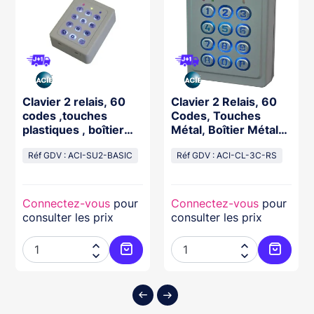
Clavier 2 relais, 60
Clavier 2 Relais, 60
codes ,touches
Codes, Touches
plastiques , boîtier
Métal, Boîtier Métal
abs beige
12/24V Résiné
Réf GDV : ACI-SU2-BASIC
Réf GDV : ACI-CL-3C-RS
Connectez-vous
pour
Connectez-vous
pour
consulter les prix
consulter les prix




ter au panier
Ajouter au panier
Ajouter