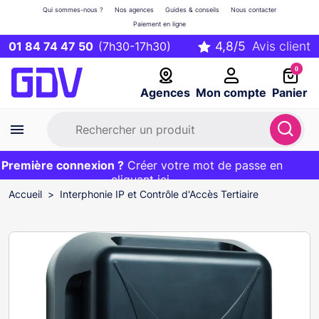
Qui sommes-nous ?
Nos agences
Guides & conseils
Nous contacter
Paiement en ligne
01 84 74 47 50
(7h30-17h30)
0
Agences
Mon compte
Panier
remière connexion ?
Première commande ?
EXCLU WEB :
Créer votre mot de passe en
20€ OFFERT sur votre panier
et livraison 24/48h gratuite avec le code
cliquant ici
BIENVENUE
Accueil
Interphonie IP et Contrôle d'Accès Tertiaire