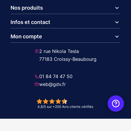
expand_more
Nos produits
expand_more
Infos et contact
expand_more
Mon compte
2 rue Nikola Tesla
77183 Croissy-Beaubourg
01 84 74 47 50
web@gdv.fr