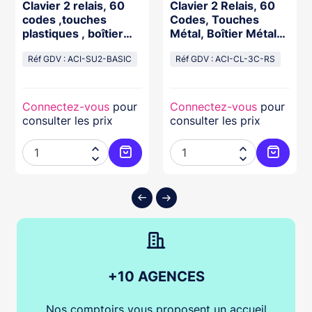
Clavier 2 relais, 60
Clavier 2 Relais, 60
codes ,touches
Codes, Touches
plastiques , boîtier
Métal, Boîtier Métal
abs beige
12/24V Résiné
Réf GDV : ACI-SU2-BASIC
Réf GDV : ACI-CL-3C-RS
Connectez-vous
pour
Connectez-vous
pour
consulter les prix
consulter les prix




ter au panier
Ajouter au panier
Ajouter
+10 AGENCES
Nos comptoirs vous proposent un accueil