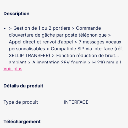
Description
> Gestion de 1 ou 2 portiers > Commande
d’ouverture de gâche par poste téléphonique >
Appel direct et renvoi d’appel > 7 messages vocaux
personnalisables > Compatible SIP via interface (réf.
XELLIP TRANSFER) > Fonction réduction de bruit
ambiant > Alimentation 28V fournie > H 210 mm x L
Voir plus
160 mm x P 80 mm> Gestion de 1 ou 2 portiers >
Commande d’ouverture de gâche par poste
téléphonique > Appel direct et renvoi d’appel > 7
Détails du produit
messages vocaux personnalisables > Compatible SIP
via interface (réf. XELLIP TRANSFER) > Fonction
Type de produit
INTERFACE
réduction de bruit ambiant > Alimentation 28V
fournie > H 210 mm x L 160 mm x P 80 mm
Téléchargement