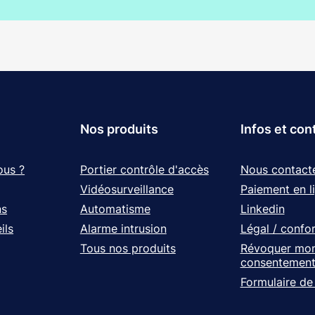
Nos produits
Infos et con
ous ?
Portier contrôle d'accès
Nous contact
Vidéosurveillance
Paiement en l
ns
Automatisme
Linkedin
ils
Alarme intrusion
Légal / confo
Tous nos produits
Révoquer mo
consentemen
Formulaire de