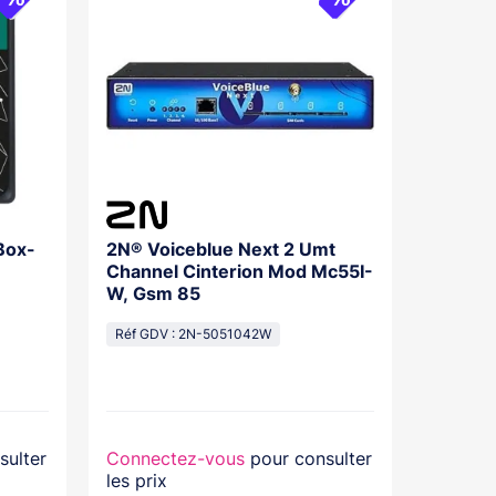
Box-
2N® Voiceblue Next 2 Umt
2N®Iph
Channel Cinterion Mod Mc55I-
W, Gsm 85
Réf GDV
Réf GDV : 2N-5051042W
sulter
Connectez-vous
pour consulter
Connec
les prix
les prix