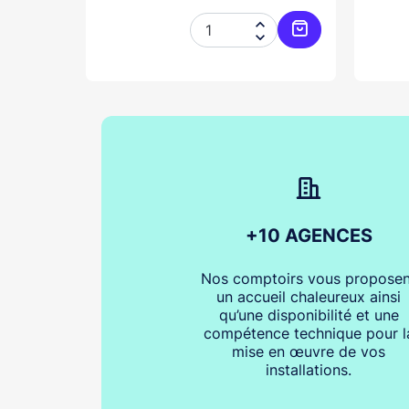




Ajouter au panier
Ajouter au pani
+10 AGENCES
Nos comptoirs vous proposen
un accueil chaleureux ainsi
qu’une disponibilité et une
compétence technique pour l
mise en œuvre de vos
installations.