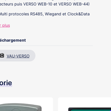
lecteurs puis VERSO WEB-10 et VERSO WEB-44)
Multi protocoles RS485, Wiegand et Clock&Data
50000 utilisateurs, 15000 évènements
r plus
Dialogue bus RS 485 pour raccordement des
modules d’extension V-EXT4 + et V-EXTIO
léchargement
Relais alarme intégré
VAU-VERSO
Tension alimentation 12 VDC
Coffret mural avec alimentation 220V, 5A
orie