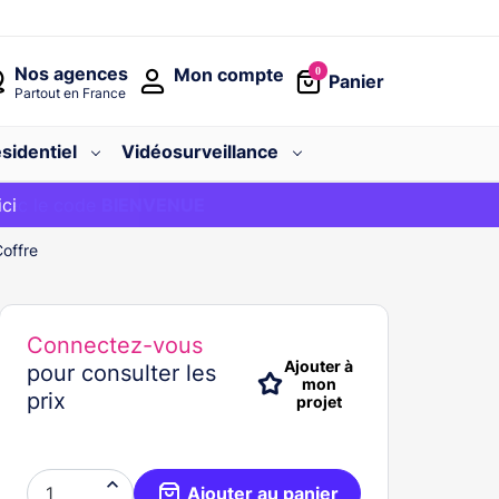
Nos agences
Mon compte
0
Panier
Partout en France
sidentiel
Vidéosurveillance
avec le code
ici
BIENVENUE
offre
Connectez-vous
Ajouter à
pour consulter les
mon
prix
projet

Ajouter au panier