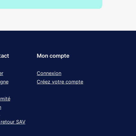
tact
Mon compte
er
Connexion
igne
Créez votre compte
rmité
n
t
 retour SAV