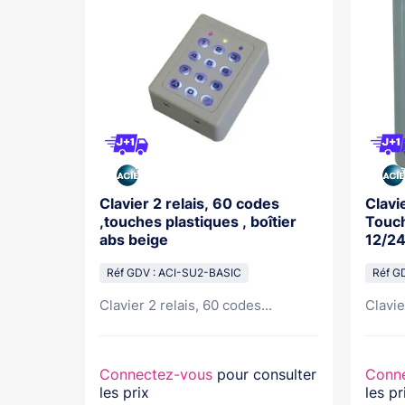
le Deux
Clavier 2 relais, 60 codes
Clavi
 Faible
,touches plastiques , boîtier
Touch
abs beige
12/2
Réf GDV : ACI-SU2-BASIC
Réf G
Clavier 2 relais, 60 codes...
Clavie
nsulter
Connectez-vous
pour consulter
Conn
les prix
les pr