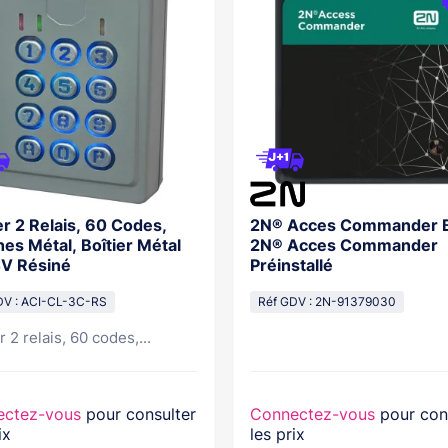
er 2 Relais, 60 Codes,
2N® Acces Commander 
es Métal, Boîtier Métal
2N® Acces Commander
4V Résiné
Préinstallé
DV : ACI-CL-3C-RS
Réf GDV : 2N-91379030
r 2 relais, 60 codes,...
ectez-vous
pour consulter
Connectez-vous
pour con
ix
les prix