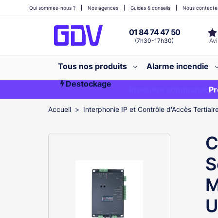
Qui sommes-nous ?
Nos agences
Guides & conseils
Nous contacte
01 84 74 47 50
(7h30-17h30)
Tous nos produits
Alarme incendie
Destockage
Première commande ?
EXCLU WEB
Pr
Accueil
Interphonie IP et Contrôle d'Accès Tertiair
C
S
M
U