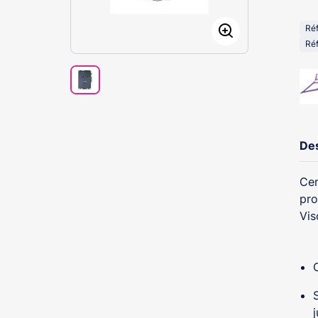
Ré
Ré
Des
Cen
pro
Vis