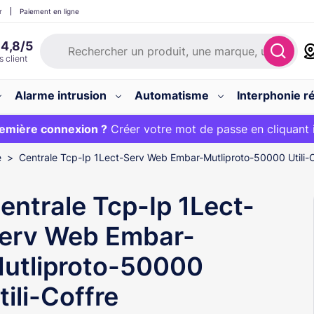
r
Paiement en ligne
Alarme intrusion
Automatisme
Interphonie ré
 :
emière connexion ?
20€ OFFERT sur votre panier et livraison 24/48h gratuite 
Créer votre mot de passe en cliquant 
e
Centrale Tcp-Ip 1Lect-Serv Web Embar-Mutliproto-50000 Utili-C
entrale Tcp-Ip 1Lect-
erv Web Embar-
utliproto-50000
tili-Coffre