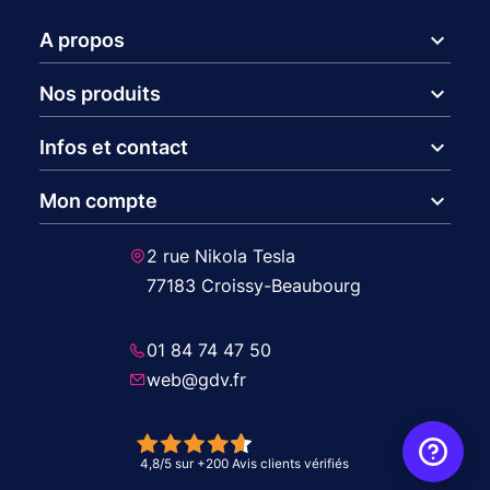
expand_more
A propos
expand_more
Nos produits
expand_more
Infos et contact
expand_more
Mon compte
2 rue Nikola Tesla
77183 Croissy-Beaubourg
01 84 74 47 50
web@gdv.fr