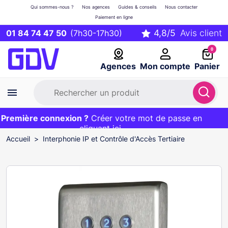
Qui sommes-nous ?
Nos agences
Guides & conseils
Nous contacter
Paiement en ligne
01 84 74 47 50
(7h30-17h30)
0
Agences
Mon compte
Panier
remière connexion ?
Première commande ?
EXCLU WEB :
Créer votre mot de passe en
20€ OFFERT sur votre panier
et livraison 24/48h gratuite avec le code
cliquant ici
BIENVENUE
Accueil
Interphonie IP et Contrôle d'Accès Tertiaire