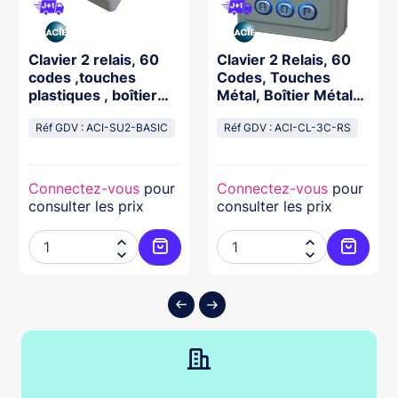
Clavier 2 relais, 60
Clavier 2 Relais, 60
codes ,touches
Codes, Touches
plastiques , boîtier
Métal, Boîtier Métal
abs beige
12/24V Résiné
Réf GDV : ACI-SU2-BASIC
Réf GDV : ACI-CL-3C-RS
Connectez-vous
pour
Connectez-vous
pour
consulter les prix
consulter les prix




ter au panier
Ajouter au panier
Ajouter