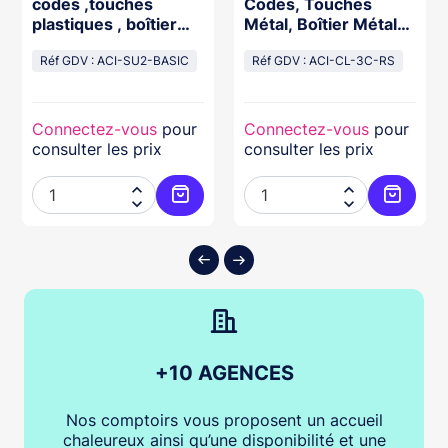
codes ,touches
Codes, Touches
plastiques , boîtier
Métal, Boîtier Métal
abs beige
12/24V Résiné
Réf GDV : ACI-SU2-BASIC
Réf GDV : ACI-CL-3C-RS
Connectez-vous
pour
Connectez-vous
pour
consulter les prix
consulter les prix




ter au panier
Ajouter au panier
Ajouter
+10 AGENCES
Nos comptoirs vous proposent un accueil
chaleureux ainsi qu’une disponibilité et une