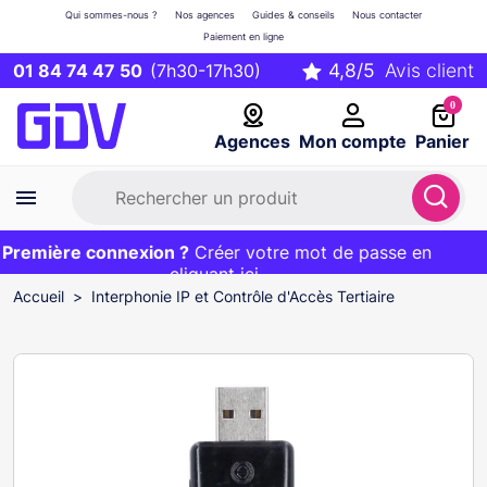
Qui sommes-nous ?
Nos agences
Guides & conseils
Nous contacter
Paiement en ligne
01 84 74 47 50
(7h30-17h30)
0
Agences
Mon compte
Panier
remière connexion ?
Première commande ?
EXCLU WEB :
Créer votre mot de passe en
20€ OFFERT sur votre panier
et livraison 24/48h gratuite avec le code
cliquant ici
BIENVENUE
Accueil
Interphonie IP et Contrôle d'Accès Tertiaire