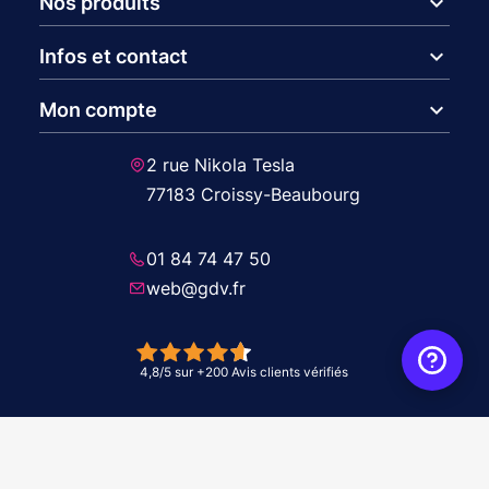
expand_more
Nos produits
expand_more
Infos et contact
expand_more
Mon compte
2 rue Nikola Tesla
77183 Croissy-Beaubourg
01 84 74 47 50
web@gdv.fr
© 2026 GDV - À vos côtés, de l'étude à l'installation. Tous droits réservés -