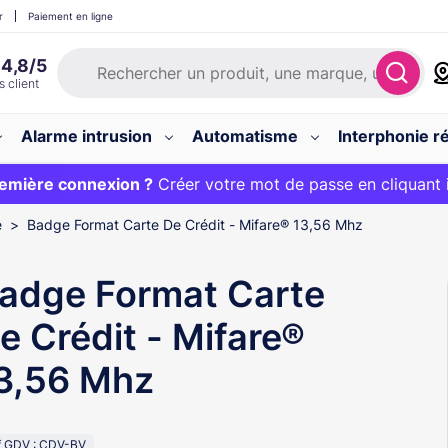
r
Paiement en ligne
Alarme intrusion
Automatisme
Interphonie ré
 :
emière connexion ?
20€ OFFERT sur votre panier et livraison 24/48h gratuite 
Créer votre mot de passe en cliquant 
e
Badge Format Carte De Crédit - Mifare® 13,56 Mhz
adge Format Carte
e Crédit - Mifare®
3,56 Mhz
f GDV : CDV-BV