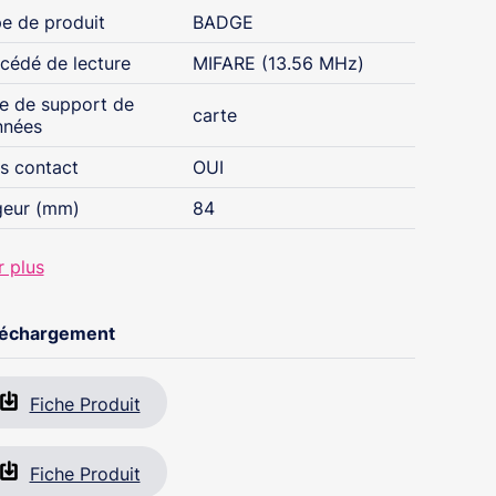
e de produit
BADGE
cédé de lecture
MIFARE (13.56 MHz)
e de support de
carte
nnées
s contact
OUI
geur (mm)
84
r plus
léchargement
Fiche Produit
Fiche Produit