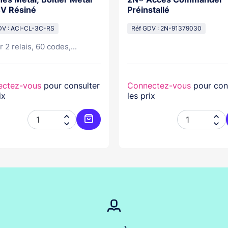
4V Résiné
Préinstallé
DV : ACI-CL-3C-RS
Réf GDV : 2N-91379030
r 2 relais, 60 codes,...
ectez-vous
pour consulter
Connectez-vous
pour con
ix
les prix




er
Ajouter au panier