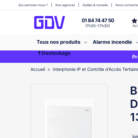
Qui sommes-nous ?
Nos agences
Guides & conseils
Nous contacte
01 84 74 47 50
(7h30-17h30)
Tous nos produits
Alarme incendie
Destockage
Première commande ?
EXCLU WEB
Pr
Accueil
Interphonie IP et Contrôle d'Accès Tertiair
B
D
1
Ré