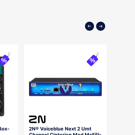
Box-
2N® Voiceblue Next 2 Umt
2N®Iph
Channel Cinterion Mod Mc55I-