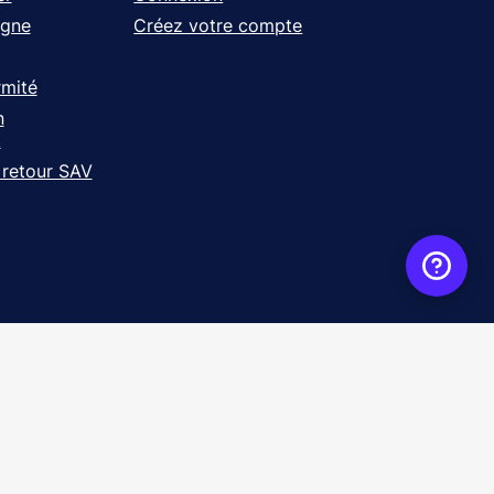
igne
Créez votre compte
rmité
n
t
 retour SAV
ence
WebXY