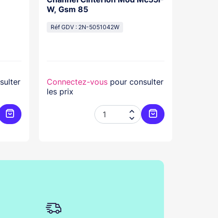
W, Gsm 85
Réf GDV
Réf GDV : 2N-5051042W
sulter
Connectez-vous
pour consulter
Connec
les prix
les prix


Ajouter au panier
Ajouter au panier