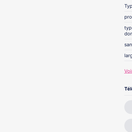
Typ
pro
typ
do
san
lar
Voi
Té