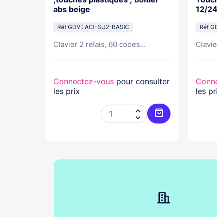
abs beige
12/2
Réf GDV : ACI-SU2-BASIC
Réf G
Clavier 2 relais, 60 codes...
Clavie
nsulter
Connectez-vous
pour consulter
Conn
les prix
les pr




Ajouter au panier
Ajouter au pani