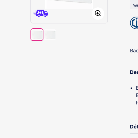
Réf
Bad
Des
Dét