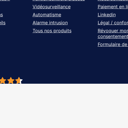
Vidéosurveillance
Paiement en l
ns
Automatisme
Linkedin
ils
Alarme intrusion
Légal / confo
Tous nos produits
Révoquer mo
consentemen
Formulaire de
- À vos côtés, de l'étude à l'installation. Tous droits réservés - Réalisation Ag