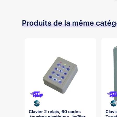
Produits de la même catég
le Deux
Clavier 2 relais, 60 codes
Clavi
 Faible
,touches plastiques , boîtier
Touch