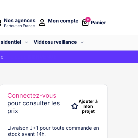
Nos agences
Mon compte
0
Panier
Partout en France
sidentiel
Vidéosurveillance
avec le code
ici
BIENVENUE
Connectez-vous
Ajouter à
pour consulter les
mon
prix
projet
Livraison J+1 pour toute commande en
stock avant 14h.