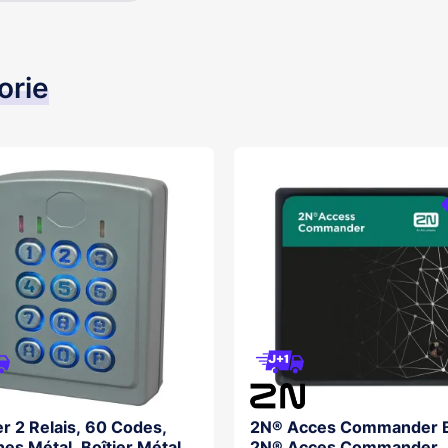
orie
er 2 Relais, 60 Codes,
2N® Acces Commander 
es Métal, Boîtier Métal
2N® Acces Commander