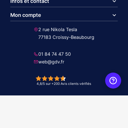
expand_more
Infos et contact
expand_more
Mon compte
2 rue Nikola Tesla
77183 Croissy-Beaubourg
01 84 74 47 50
web@gdv.fr
© 2026 GDV - À vos côtés, de l'étude à l'installation. Tous droits réservés -
Réalisation Agence
WebXY