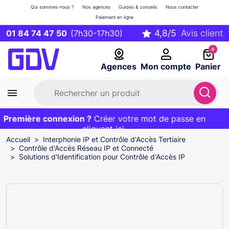
Qui sommes-nous ?
Nos agences
Guides & conseils
Nous contacter
Paiement en ligne
01 84 74 47 50
(7h30-17h30)
0
Agences
Mon compte
Panier
Première connexion ?
Première commande ?
EXCLU WEB :
Créer votre mot de passe en
20€ OFFERT sur votre panier
et livraison 24/48h gratuite avec le code
cliquant ici
BIENVENUE
Accueil
Interphonie IP et Contrôle d'Accès Tertiaire
Contrôle d'Accès Réseau IP et Connecté
Solutions d'Identification pour Contrôle d'Accès IP