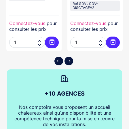
Compatible KRYPTO
Réf GDV : CDV-
DISCTAGEV2
Connectez-vous
pour
Connectez-vous
pour
consulter les prix
consulter les prix




ter au panier
Ajouter au panier
Ajouter
+10 AGENCES
Nos comptoirs vous proposent un accueil
chaleureux ainsi qu’une disponibilité et une
compétence technique pour la mise en œuvre
de vos installations.