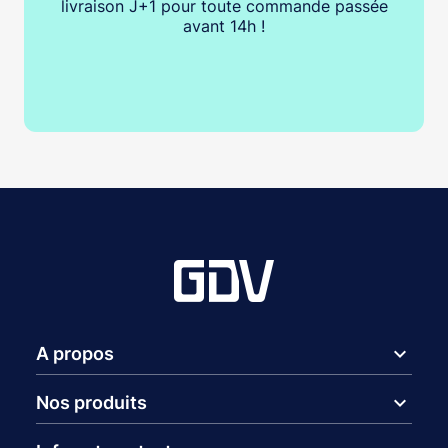
livraison J+1 pour toute commande passée
avant 14h !
expand_more
A propos
expand_more
Nos produits