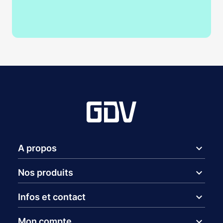
expand_more
A propos
expand_more
Nos produits
expand_more
Infos et contact
expand_more
Mon compte