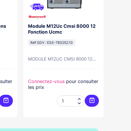
ons
Module M12Uc Cmsi 8000 12
Module
Fonction Ucmc
Dm Cms
Réf GDV : ESS-783252.10
Réf GDV
MODULE M12UC CMSI 8000 12...
sulter
Connectez-vous
pour consulter
Connec
les prix
les prix


Ajouter au panier
Ajouter au panier