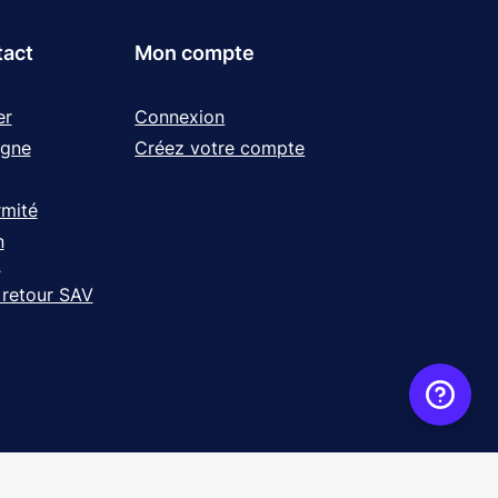
tact
Mon compte
er
Connexion
igne
Créez votre compte
rmité
n
t
 retour SAV