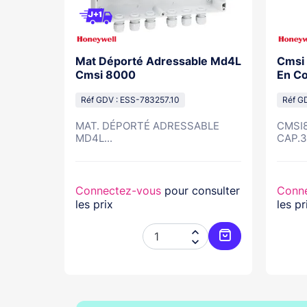
rme Feu
Mat Déporté Adressable Md4L
Cmsi 
te Pour
Cmsi 8000
En Co
-W
Réf GDV : ESS-783257.10
Réf G
MAT. DÉPORTÉ ADRESSABLE
CMSI8
Feu...
MD4L...
CAP.32
nsulter
Connectez-vous
pour consulter
Conn
les prix
les pr




Ajouter au panier
Ajouter au pani