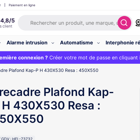
r
Paiement en ligne
Alarme intrusion
Automatisme
Interphonie ré
 :
emière connexion ?
20€ OFFERT sur votre panier et livraison 24/48h gratuite 
Créer votre mot de passe en cliquant 
adre Plafond Kap-P H 430X530 Resa : 450X550
recadre Plafond Kap-
 H 430X530 Resa :
50X550
f GDV : HEL-73732