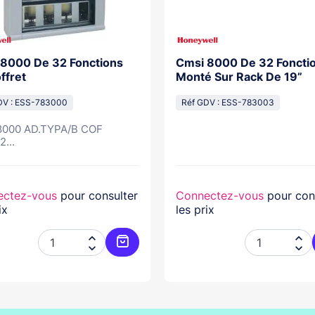
8000 De 32 Fonctions
Cmsi 8000 De 32 Foncti
ffret
Monté Sur Rack De 19”
DV : ESS-783000
Réf GDV : ESS-783003
000 AD.TYPA/B COF
...
ectez-vous
pour consulter
Connectez-vous
pour con
ix
les prix




er
Ajouter au panier