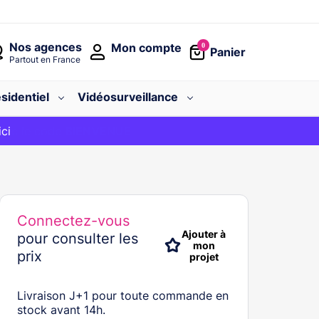
Nos agences
Mon compte
0
Panier
Partout en France
sidentiel
Vidéosurveillance
avec le code
ici
BIENVENUE
Connectez-vous
Ajouter à
pour consulter les
mon
prix
projet
Livraison J+1 pour toute commande en
stock avant 14h.