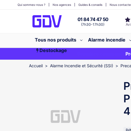
Qui sommes-nous ?
Nos agences
Guides & conseils
Nous contacte
01 84 74 47 50
(7h30-17h30)
Tous nos produits
Alarme incendie
Destockage
Première commande ?
EXCLU WEB
Pr
Accueil
Alarme Incendie et Sécurité (SSI)
Prec
P
P
4
Ré