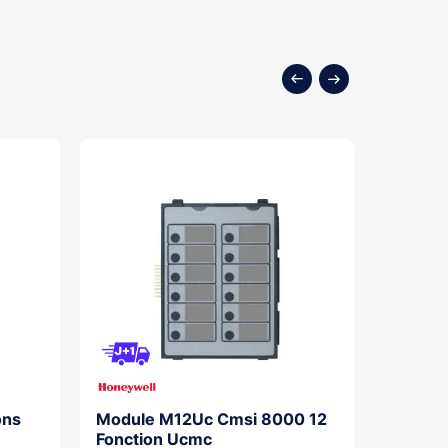
ons
Module M12Uc Cmsi 8000 12
Module
Fonction Ucmc
Dm Cms