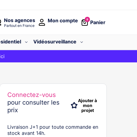
Nos agences
Mon compte
0
Panier
Partout en France
sidentiel
Vidéosurveillance
avec le code
ici
BIENVENUE
Connectez-vous
Ajouter à
pour consulter les
mon
prix
projet
Livraison J+1 pour toute commande en
stock avant 14h.