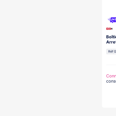
Boît
Arre
Réf 
Conn
consu