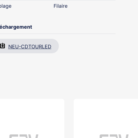
blage
Filaire
léchargement
NEU-CDTOURLED