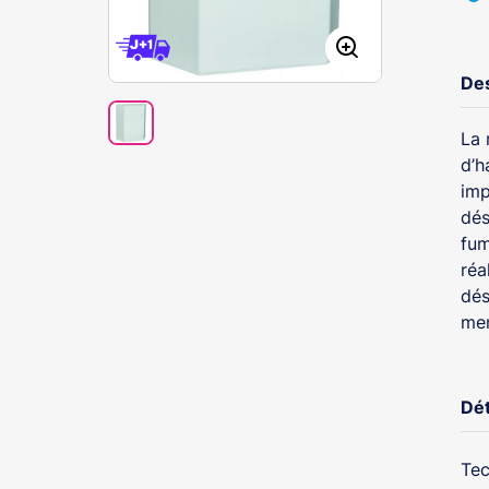
Des
La 
d’h
imp
dés
fum
réa
dés
men
Dét
Tec