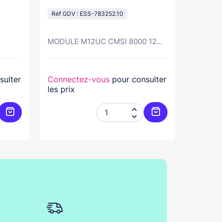
Réf GDV : ESS-783252.10
Réf GDV
MODULE M12UC CMSI 8000 12...
Module 
sulter
Connectez-vous
pour consulter
Connec
les prix
les prix


Ajouter au panier
Ajouter au panier