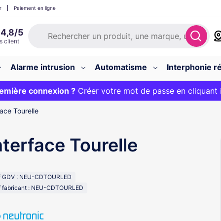
r
Paiement en ligne
Alarme intrusion
Automatisme
Interphonie ré
 :
emière connexion ?
20€ OFFERT sur votre panier et livraison 24/48h gratuite 
Créer votre mot de passe en cliquant 
face Tourelle
nterface Tourelle
f GDV : NEU-CDTOURLED
f fabricant : NEU-CDTOURLED