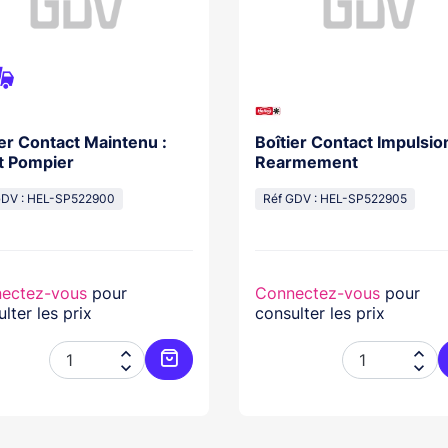
ier Contact Maintenu :
Boîtier Contact Impulsio
t Pompier
Rearmement
GDV : HEL-SP522900
Réf GDV : HEL-SP522905
ectez-vous
pour
Connectez-vous
pour
lter les prix
consulter les prix




Ajouter au panier