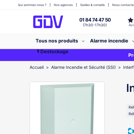
Qui sommes-nous ?
Nos agences
Guides & conseils
Nous contacte
01 84 74 47 50
(7h30-17h30)
Tous nos produits
Alarme incendie
Destockage
Première commande ?
EXCLU WEB
Pr
Accueil
Alarme Incendie et Sécurité (SSI)
Inter
I
Ré
Ré