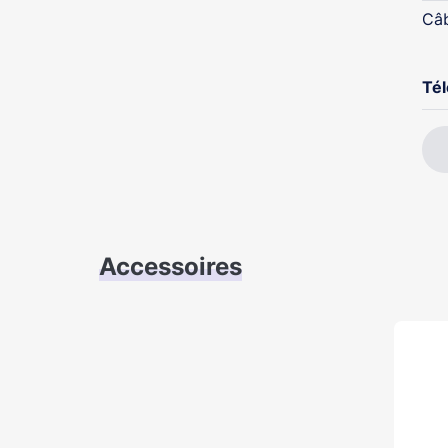
Câ
Té
Accessoires