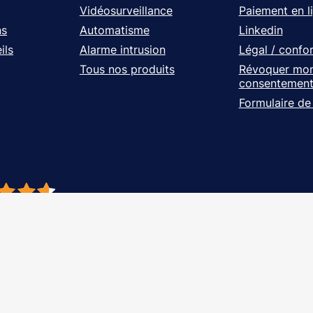
Vidéosurveillance
Paiement en l
ns
Automatisme
Linkedin
ils
Alarme intrusion
Légal / confo
Tous nos produits
Révoquer mo
consentemen
Formulaire de
- À vos côtés, de l'étude à l'installation. Tous droits réservés - Réalisation Ag