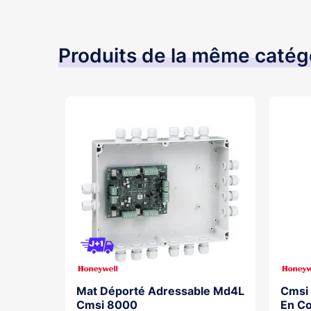
Produits de la même catég
rme Feu
Mat Déporté Adressable Md4L
Cmsi 
te Pour
Cmsi 8000
En Co