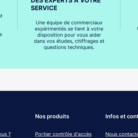
DES EXPERTS À VOTRE
SERVICE
t
Une équipe de commerciaux
expérimentés se tient à votre
a
disposition pour vous aider
dans vos études, chiffrages et
questions techniques.
Nos produits
Infos et con
ous ?
Portier contrôle d'accès
Nous contact