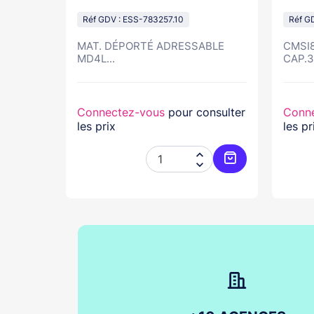
-W
Réf GDV : ESS-783257.10
Réf G
MAT. DÉPORTÉ ADRESSABLE
CMSI8
Feu...
MD4L...
CAP.32
nsulter
Connectez-vous
pour consulter
Conn
les prix
les pr




Ajouter au panier
Ajouter au pani