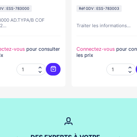
DV : ESS-783000
Réf GDV : ESS-783003
000 AD.TYPA/B COF
...
Traiter les informations...
ectez-vous
pour consulter
Connectez-vous
pour con
ix
les prix




er
Ajouter au panier