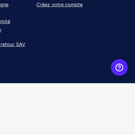
igne
Créez votre compte
rmité
n
t
 retour SAV
ence
WebXY