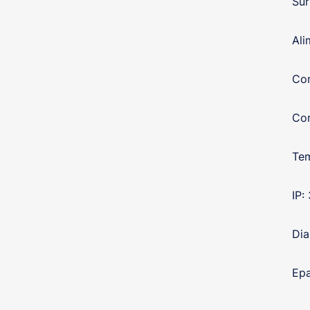
Sur
Ali
Con
Co
Tem
IP:
Di
Epa