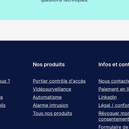
Nos produits
Infos et con
ous ?
Portier contrôle d'accès
Nous contact
Vidéosurveillance
Paiement en l
ns
Automatisme
Linkedin
ils
Alarme intrusion
Légal / confo
Tous nos produits
Révoquer mo
consentemen
Formulaire de