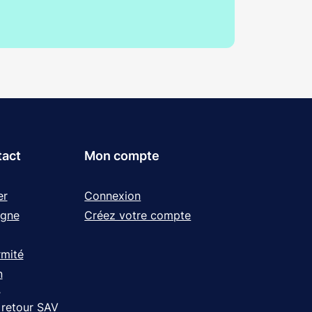
tact
Mon compte
er
Connexion
igne
Créez votre compte
rmité
n
t
 retour SAV