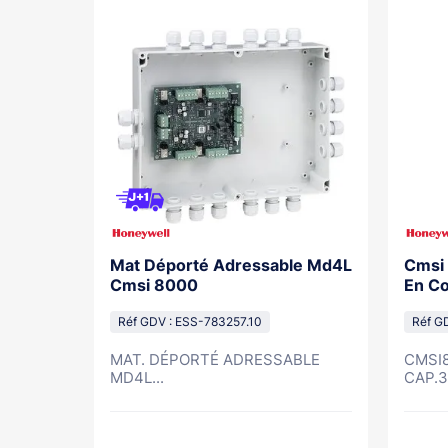
rme Feu
Mat Déporté Adressable Md4L
Cmsi 
te Pour
Cmsi 8000
En Co
-W
Réf GDV : ESS-783257.10
Réf G
MAT. DÉPORTÉ ADRESSABLE
CMSI8
Feu...
MD4L...
CAP.32