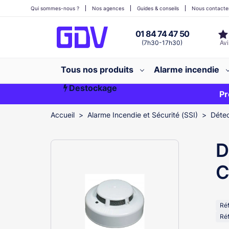
Qui sommes-nous ?
Nos agences
Guides & conseils
Nous contacte
01 84 74 47 50
(7h30-17h30)
Tous nos produits
Alarme incendie
Destockage
Première commande ?
EXCLU WEB
Pr
Accueil
Alarme Incendie et Sécurité (SSI)
Détec
D
C
Ré
Réf