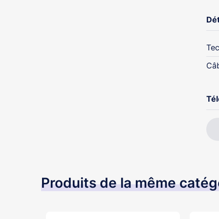
Dét
Tec
Câ
Té
Produits de la même catég