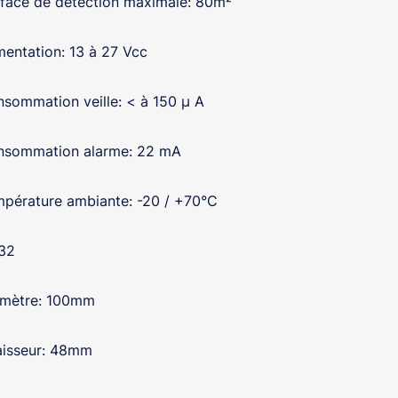
face de détection maximale: 80m²
mentation: 13 à 27 Vcc
sommation veille: < à 150 µ A
nsommation alarme: 22 mA
pérature ambiante: -20 / +70°C
 32
amètre: 100mm
isseur: 48mm