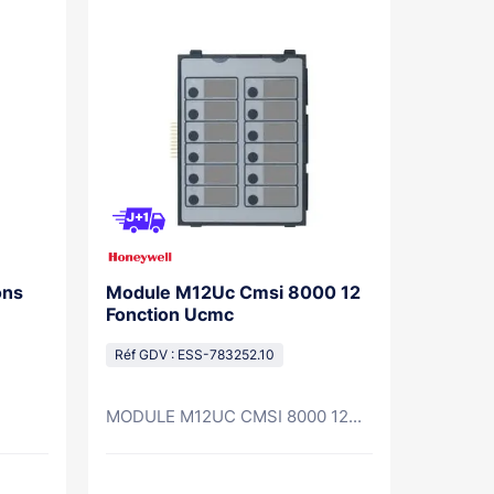
ons
Module M12Uc Cmsi 8000 12
Module
Fonction Ucmc
Dm Cms
Réf GDV : ESS-783252.10
Réf GDV
MODULE M12UC CMSI 8000 12...