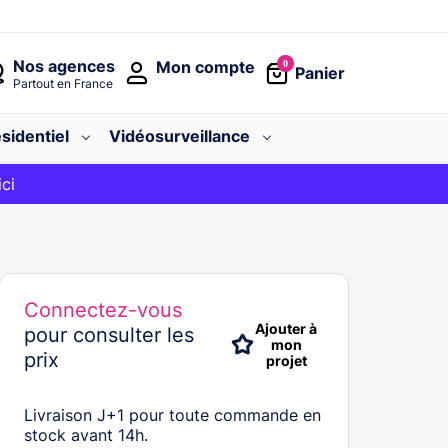
Nos agences
Mon compte
0
Panier
Partout en France
sidentiel
Vidéosurveillance
avec le code
ici
BIENVENUE
Connectez-vous
Ajouter à
pour consulter les
mon
prix
projet
Livraison J+1 pour toute commande en
stock avant 14h.