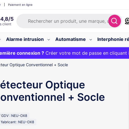
r
Paiement en ligne
Alarme intrusion
Automatisme
Interphonie ré
 :
emière connexion ?
20€ OFFERT sur votre panier et livraison 24/48h gratuite 
Créer votre mot de passe en cliquant 
teur Optique Conventionnel + Socle
étecteur Optique
onventionnel + Socle
f GDV : NEU-OX8
 fabricant : NEU-OX8