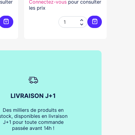
sulter
Connectez-vous
pour consulter
Connec
les prix
les prix


Ajouter au panier
Ajouter au panier
LIVRAISON J+1
Des milliers de produits en
stock, disponibles en livraison
J+1 pour toute commande
passée avant 14h !