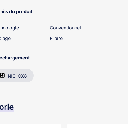
ails du produit
hnologie
Conventionnel
blage
Filaire
léchargement
NIC-OX8
orie