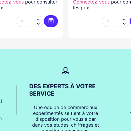
ectez-vous
pour consulter
Connectez-vous
pour con
ix
les prix




er
Ajouter au panier
DES EXPERTS À VOTRE
SERVICE
t
Une équipe de commerciaux
expérimentés se tient à votre
a
disposition pour vous aider
dans vos études, chiffrages et
questions techniques.