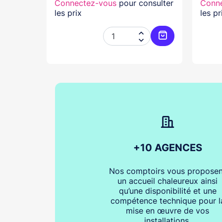
nsulter
Connectez-vous
pour consulter
Conn
les prix
les pr




Ajouter au panier
Ajouter au pani
+10 AGENCES
Nos comptoirs vous proposen
un accueil chaleureux ainsi
qu’une disponibilité et une
compétence technique pour l
mise en œuvre de vos
installations.