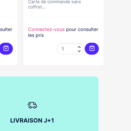
Carte de commande sans
coffret...
Central
sulter
Connectez-vous
pour consulter
Connec
les prix
les prix


Ajouter au panier
Ajouter au panier
LIVRAISON J+1