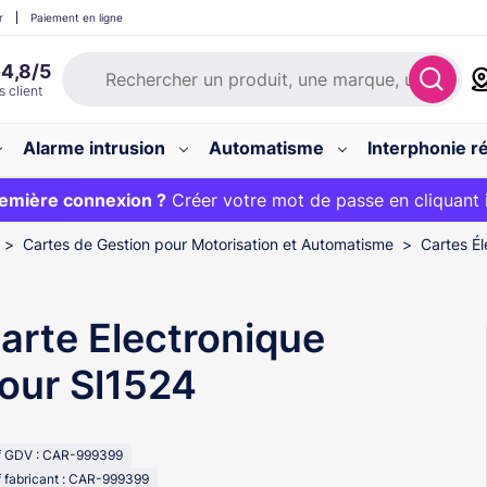
r
Paiement en ligne
Alarme intrusion
Automatisme
Interphonie ré
 :
emière connexion ?
20€ OFFERT sur votre panier et livraison 24/48h gratuite 
Créer votre mot de passe en cliquant 
Cartes de Gestion pour Motorisation et Automatisme
Cartes É
arte Electronique
our Sl1524
f GDV : CAR-999399
 fabricant : CAR-999399