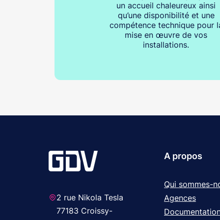
un accueil chaleureux ainsi
qu’une disponibilité et une
compétence technique pour l
mise en œuvre de vos
installations.
A propos
Qui sommes-n
2 rue Nikola Tesla
Agences
77183 Croissy-
Documentatio