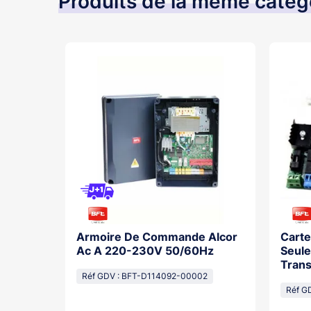
Produits de la même catég
our
Armoire De Commande Alcor
Carte
/Ultra
Ac A 220-230V 50/60Hz
Seule
Tran
Réf GDV : BFT-D114092-00002
Réf G