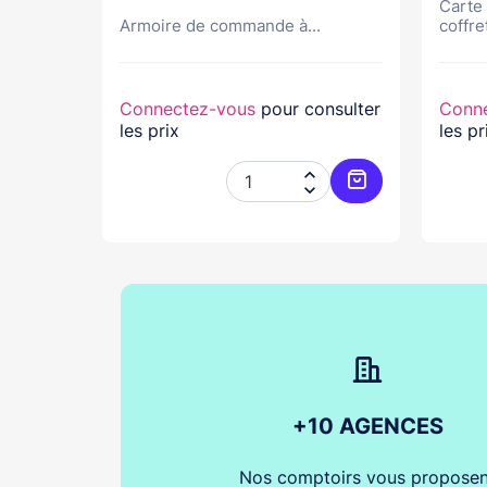
Carte
s...
Armoire de commande à...
coffret
nsulter
Connectez-vous
pour consulter
Conn
les prix
les pr




Ajouter au panier
Ajouter au pani
+10 AGENCES
Nos comptoirs vous proposen