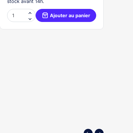
stock avant 14h.

Ajouter au panier
