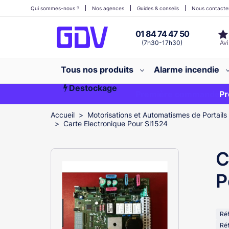
Qui sommes-nous ?
Nos agences
Guides & conseils
Nous contacte
01 84 74 47 50
(7h30-17h30)
Tous nos produits
Alarme incendie
Destockage
Première commande ?
EXCLU WEB
Pr
Accueil
Motorisations et Automatismes de Portails
Carte Electronique Pour Sl1524
C
P
Ré
Réf