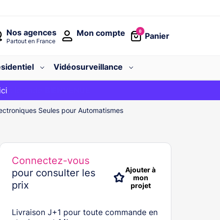
Nos agences
Mon compte
0
Panier
Partout en France
sidentiel
Vidéosurveillance
avec le code
ici
BIENVENUE
lectroniques Seules pour Automatismes
Connectez-vous
Ajouter à
pour consulter les
mon
prix
projet
Livraison J+1 pour toute commande en