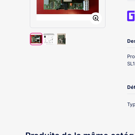
Des
Pro
SL
Dét
Typ