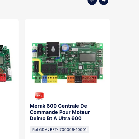
Merak 600 Centrale De
Carte 
Commande Pour Moteur
400 Po
Deimo Bt A Ultra 600
Sans T
Réf GDV : BFT-I700006-10001
Réf GDV