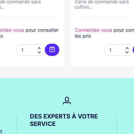
 de commande sans
Carte de commande sans
...
coffret...
ectez-vous
pour consulter
Connectez-vous
pour con
ix
les prix




er
Ajouter au panier
DES EXPERTS À VOTRE
SERVICE
t