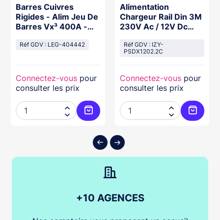
Dimensions (l x h x p) : 48 x 51 x 26.5 mm
Barres Cuivres
Alimentation
Poids brut / Poids net : 0,08 Kg / 0,07 Kg
Rigides - Alim Jeu De
Chargeur Rail Din 3M
Barres Vx³ 400A -
Conditionnement par : 1 ou 10 ou 100
230V Ac / 12V Dc
Fond D'Armoire Par
(13,8V) / 2,2A
Code douane / Code DEEE : 8504409590 /
Px³630
Réf GDV : LEG-404442
Réf GDV : IZY-
P09.07
PSDX1202.2C
Code EAN 13 : 3760273119805
Connectez-vous
pour
Connectez-vous
pour
consulter les prix
consulter les prix




ter au panier
Ajouter au panier
Ajouter
+10 AGENCES