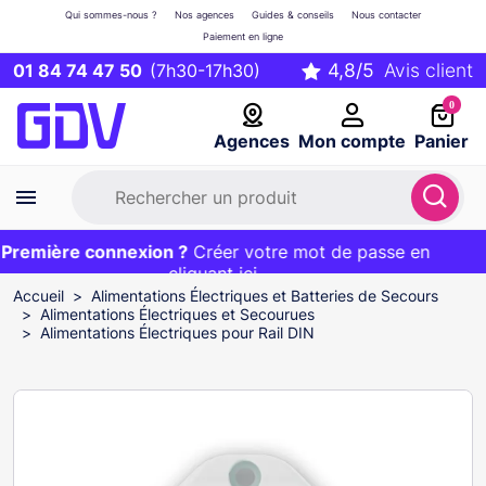
Qui sommes-nous ?
Nos agences
Guides & conseils
Nous contacter
Paiement en ligne
01 84 74 47 50
(7h30-17h30)
0
Agences
Mon compte
Panier
remière connexion ?
Première commande ?
EXCLU WEB :
Créer votre mot de passe en
20€ OFFERT sur votre panier
et livraison 24/48h gratuite avec le code
cliquant ici
BIENVENUE
Accueil
Alimentations Électriques et Batteries de Secours
Alimentations Électriques et Secourues
Alimentations Électriques pour Rail DIN