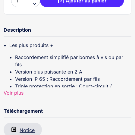
Ajouter au panier

Description
Les plus produits +
Raccordement simplifié par bornes à vis ou par
fils
Version plus puissante en 2 A
Version IP 65 : Raccordement par fils
Triple protection en sortie : Court-circuit /
Voir plus
Surcharge / Surtension
Alimentation miniature, PSEWB - 12 V DC,
PSEWB1202 - Caractéristiques :
Téléchargement
Technologie / Matière : Alimentation à découpage
/ ABS
Notice
Tension / Fréquence d’alimentation : 200-240 V