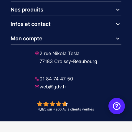
expand_more
Nos produits
expand_more
Infos et contact
expand_more
Mon compte
2 rue Nikola Tesla
77183 Croissy-Beaubourg
01 84 74 47 50
web@gdv.fr