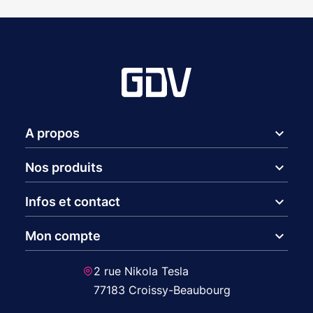
expand_more
A propos
expand_more
Nos produits
expand_more
Infos et contact
expand_more
Mon compte
2 rue Nikola Tesla
77183 Croissy-Beaubourg