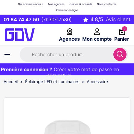
Qui sommes-nous ?
Nos agences
Guides & conseils
Nous contacter
Paiement en ligne
01 84 74 47 50
(7h30-17h30)
0
Agences
Mon compte
Panier
Première connexion ?
Première commande ?
EXCLU WEB :
Créer votre mot de passe en
20€ OFFERT sur votre panier
et livraison 24/48h gratuite avec le code
cliquant ici
BIENVENUE
Accueil
Éclairage LED et Luminaires
Accessoire