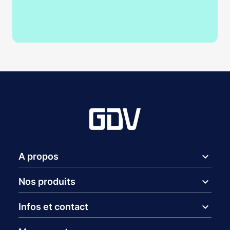
expand_more
A propos
expand_more
Nos produits
expand_more
Infos et contact