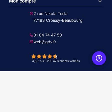
expand_more
Mon compte
2 rue Nikola Tesla
77183 Croissy-Beaubourg
01 84 74 47 50
web@gdv.fr
© 2026 GDV - À vos côtés, de l'étude à l'installation. Tous droits réservés -
Réalisation Agence
WebXY