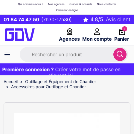
Qui sommes-nous ?
Nos agences
Guides & conseils
Nous contacter
Paiement en ligne
01 84 74 47 50
(7h30-17h30)
0
Agences
Mon compte
Panier
Première connexion ?
Première commande ?
EXCLU WEB :
Créer votre mot de passe en
20€ OFFERT sur votre panier
et livraison 24/48h gratuite avec le code
cliquant ici
BIENVENUE
Accueil
Outillage et Équipement de Chantier
Accessoires pour Outillage et Chantier