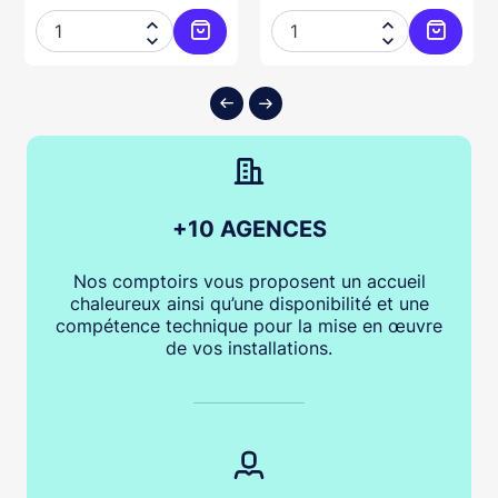




ter au panier
Ajouter au panier
Ajouter
+10 AGENCES
Nos comptoirs vous proposent un accueil
chaleureux ainsi qu’une disponibilité et une
compétence technique pour la mise en œuvre
de vos installations.