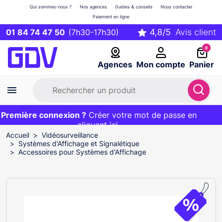
Qui sommes-nous ?
Nos agences
Guides & conseils
Nous contacter
Paiement en ligne
01 84 74 47 50
(7h30-17h30)
0
Agences
Mon compte
Panier
remière connexion ?
Première commande ?
EXCLU WEB :
Créer votre mot de passe en
20€ OFFERT sur votre panier
et livraison 24/48h gratuite avec le code
cliquant ici
BIENVENUE
Accueil
Vidéosurveillance
Systèmes d'Affichage et Signalétique
Accessoires pour Systèmes d'Affichage