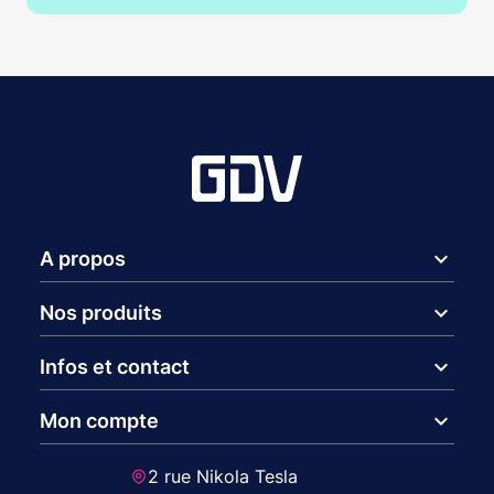
expand_more
A propos
expand_more
Nos produits
expand_more
Infos et contact
expand_more
Mon compte
2 rue Nikola Tesla