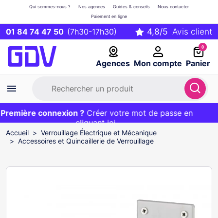
Qui sommes-nous ?
Nos agences
Guides & conseils
Nous contacter
Paiement en ligne
01 84 74 47 50
(7h30-17h30)
0
Agences
Mon compte
Panier
remière connexion ?
Première commande ?
EXCLU WEB :
Créer votre mot de passe en
20€ OFFERT sur votre panier
et livraison 24/48h gratuite avec le code
cliquant ici
BIENVENUE
Accueil
Verrouillage Électrique et Mécanique
Accessoires et Quincaillerie de Verrouillage