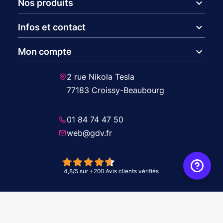
expand_more
Nos produits
expand_more
Infos et contact
expand_more
Mon compte
2 rue Nikola Tesla
77183 Croissy-Beaubourg
01 84 74 47 50
web@gdv.fr
© 2026 GDV - À vos côtés, de l'étude à l'installation. Tous droits réservés -