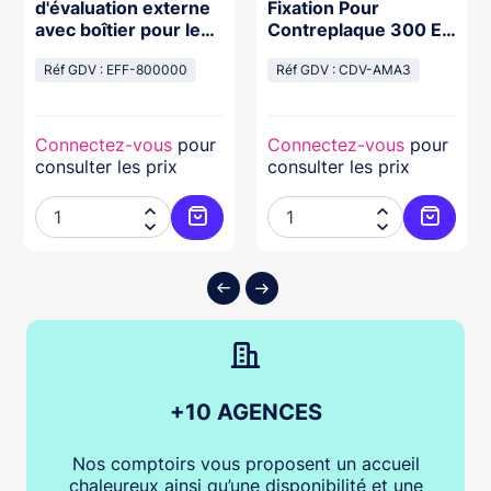
d'évaluation externe
Fixation Pour
avec boîtier pour les
Contreplaque 300 Et
séries s et mFlipLock
400 Kg
(e-)drive/ (e-)access
Réf GDV : EFF-800000
Réf GDV : CDV-AMA3
Connectez-vous
pour
Connectez-vous
pour
consulter les prix
consulter les prix




ter au panier
Ajouter au panier
Ajouter
+10 AGENCES
Nos comptoirs vous proposent un accueil
chaleureux ainsi qu’une disponibilité et une