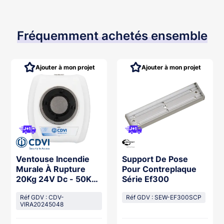
Fréquemment achetés ensemble
Ajouter à mon projet
Ajouter à mon projet
Ventouse Incendie
Support De Pose
Murale À Rupture
Pour Contreplaque
20Kg 24V Dc - 50Kg
Série Ef300
48 Vdc - Nfs 61937
Réf GDV : CDV-
Réf GDV : SEW-EF300SCP
VIRA20245048