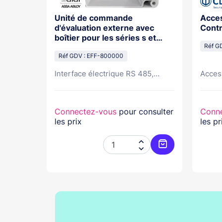
Groom
Unité de commande
Acces
d'évaluation externe avec
Contr
tante
boîtier pour les séries s et
mFlipLock (e-)drive/
Réf G
(e-)access
Réf GDV : EFF-800000
..
Interface électrique RS 485,...
Access
nsulter
Connectez-vous
pour consulter
Conn
les prix
les pr




Ajouter au panier
Ajouter au pani