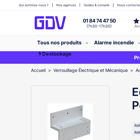
Qui sommes-nous ?
Nos agences
Guides & conseils
Nous contacte
01 84 74 47 50
(7h30-17h30)
Tous nos produits
Alarme incendie
Destockage
Première commande ?
EXCLU WEB
Pr
Accueil
Verrouillage Électrique et Mécanique
Ac
E
P
Ré
Réf