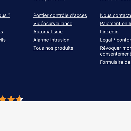
ous ?
Portier contrôle d'accès
Nous contact
Vidéosurveillance
Paiement en l
ns
Automatisme
Linkedin
ils
Alarme intrusion
Légal / confo
Tous nos produits
Révoquer mo
consentemen
Formulaire de
- À vos côtés, de l'étude à l'installation. Tous droits réservés - Réalisation Ag