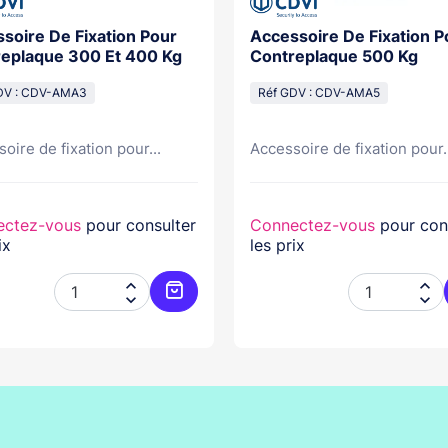
soire De Fixation Pour
Accessoire De Fixation P
eplaque 300 Et 400 Kg
Contreplaque 500 Kg
DV : CDV-AMA3
Réf GDV : CDV-AMA5
oire de fixation pour...
Accessoire de fixation pour.
ectez-vous
pour consulter
Connectez-vous
pour con
ix
les prix




er
Ajouter au panier