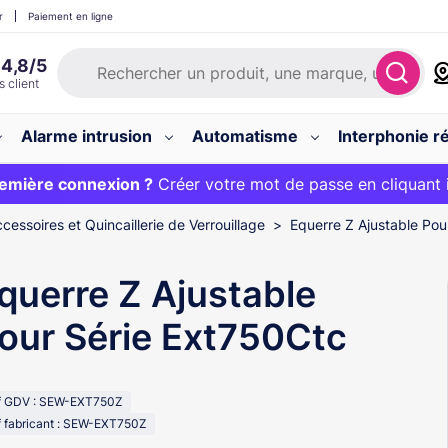
r
Paiement en ligne
Alarme intrusion
Automatisme
Interphonie ré
 :
emière connexion ?
20€ OFFERT sur votre panier et livraison 24/48h gratuite 
Créer votre mot de passe en cliquant 
cessoires et Quincaillerie de Verrouillage
Equerre Z Ajustable Pou
querre Z Ajustable
our Série Ext750Ctc
f GDV : SEW-EXT750Z
 fabricant : SEW-EXT750Z