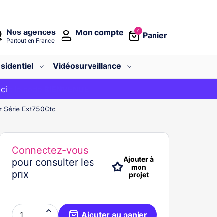
Nos agences
Mon compte
0
Panier
Partout en France
sidentiel
Vidéosurveillance
avec le code
ici
BIENVENUE
r Série Ext750Ctc
Connectez-vous
Ajouter à
pour consulter les
mon
prix
projet

Ajouter au panier