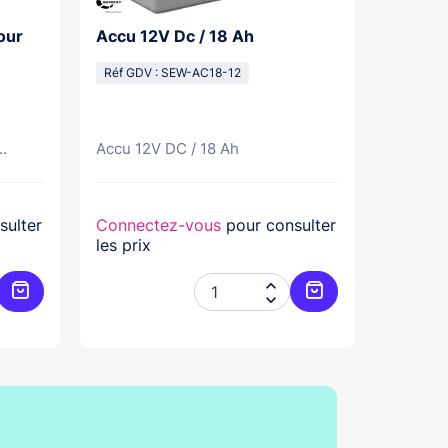
our
Accu 12V Dc / 18 Ah
Anodis
Champa
Réf GDV : SEW-AC18-12
Cpreg 
Réf GDV
..
Accu 12V DC / 18 Ah
sulter
Connectez-vous
pour consulter
Connec
les prix
les prix


Ajouter au panier
Ajouter au panier