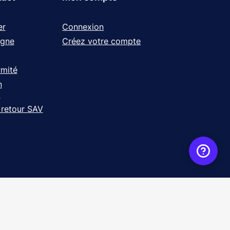
er
Connexion
igne
Créez votre compte
rmité
n
t
 retour SAV
ence
WebXY