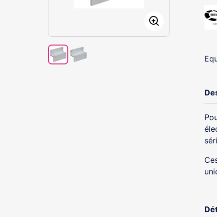
Equ
Des
Pou
éle
sér
Ces
uni
Dét